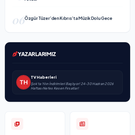
06
Özgür Tüzer’den Kıbrıs’ta Müzik Dolu Gece
YAZARLARIMIZ
TV Haberleri
Şok'ta Yılın İndirimleri Başlıyor! 24-30 Haziran 2026
Haftası Nefes Kesen Fırsatlar!