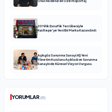
Onur Akdeniz ile Özel Röportaj
20 Yıllık Esnaflık Tecrübesiyle
Kızıltepe'ye Yeni Bir Marka Kazandırdı
Açıkgöz Savunma Sanayi AŞ Yeni
Yönetim Kurulunu Açıkladı ve Savunma
Sanayinde Küresel Vizyon Vurgusu
YORUMLAR
(0)