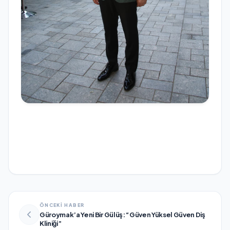
ÖNCEKİ HABER
Güroymak’a Yeni Bir Gülüş: “Güven Yüksel Güven Diş
Kliniği”