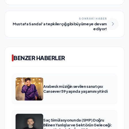
SONRAKİ HABER
Mustafa Sandal’a tepkiler çığ gibi büyümeye devam
ediyor!
BENZER HABERLER
Arabesk müziğin sevilen sanatçısı
Cansever 59 yaşında yaşamını yitirdi
Saç Simülasyonunda (SMP) Doğru
Bilinen Yanlışlar ve Sektörün Geleceği: