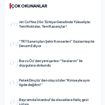
ÇOK OKUNANLAR
01
Jet Coffee 2Go Türkiye Genelinde Yükselişte:
Yeni Noktalar, Yeni Kazançlar!
02
“TRT Sanatçıları Şehir Konserleri” Gaziantep ile
Devam Ediyor
03
Burcu Öz’den yeni şarkısı “Yaralarım” ile
duygulara dokundu
04
Petek Dinçöz’den olay sözler “Kimseyle aynı
ligde değilim!”
05
Bayramda İstanbul'da olacaklara Haliç gezi
rotası