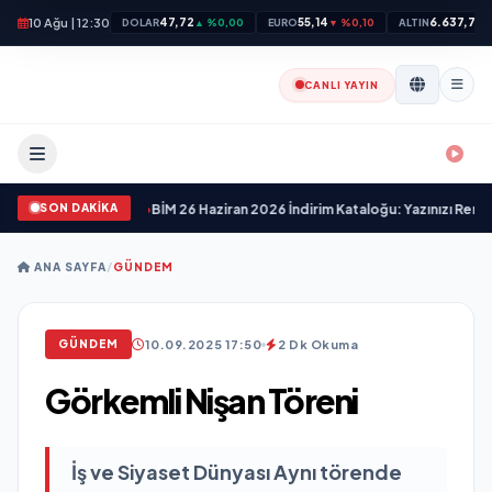
10 Ağu | 12:30
47,72
55,14
6.637,76
DOLAR
▲ %0,00
EURO
▼ %0,10
ALTIN
▼
CANLI YAYIN
SON DAKİKA
en Fırsatlar!
•
BİM 26 Haziran 2026 İndirim Kataloğu: Yazınızı Renklendirin ve T
ANA SAYFA
/
GÜNDEM
10.09.2025 17:50
2 Dk Okuma
GÜNDEM
Görkemli Nişan Töreni
İş ve Siyaset Dünyası Aynı törende