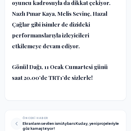
oyuncu kadrosuyla da dikkat çekiyor.
Nazlı Pınar Kaya, Melis Sevinç, Hazal
Çağlar gibi isimler de dizideki
performanslarıyla izleyicileri
etkilemeye devam ediyor.
Gönül Dağı, 11 Ocak Cumartesi günü
saat 20.00’de TRT1’de sizlerle!
ÖNCEKİ HABER
Ekranların sevilen ismi Aybars Kuday, yeni projeleriyle
göz kamaştırıyor!