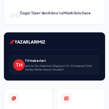
06
Özgür Tüzer’den Kıbrıs’ta Müzik Dolu Gece
YAZARLARIMIZ
TV Haberleri
Şok'ta Yılın İndirimleri Başlıyor! 24-30 Haziran 2026
Haftası Nefes Kesen Fırsatlar!