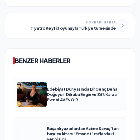
SONRAKİ HABER
Tiyatro Keyfi 3 oyunuyla Türkiye turnesinde
BENZER HABERLER
Edebiyat Dünyasında Bir Genç Deha
Doğuyor: Dilruba Engin ve Zift Karası
Evreni ‘AVENOİR’
Başarılı yazarlardan Azime Savaş’tan
başucu kitabı “Emanet” raflardaki
yerini aldı