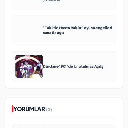
“Taklitle Hasta Bakılır” oyunu engelleri
sanatla aştı
Dürdane 1901’de Unutulmaz Açılış
YORUMLAR
(0)