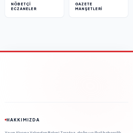
NÖBETÇI
GAZETE
ECZANELER
MANŞETLERI
HAKKIMIZDA
Yayın Akışına Yakından Bakın! Tarafsız, doğru ve ilkeli habercilik