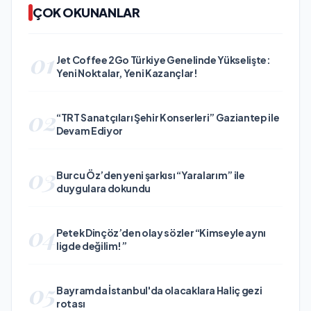
ÇOK OKUNANLAR
01
Jet Coffee 2Go Türkiye Genelinde Yükselişte:
Yeni Noktalar, Yeni Kazançlar!
02
“TRT Sanatçıları Şehir Konserleri” Gaziantep ile
Devam Ediyor
03
Burcu Öz’den yeni şarkısı “Yaralarım” ile
duygulara dokundu
04
Petek Dinçöz’den olay sözler “Kimseyle aynı
ligde değilim!”
05
Bayramda İstanbul'da olacaklara Haliç gezi
rotası