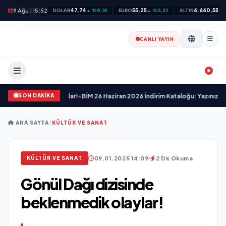
9 Ağu | 15:52
47,74
55,25
6.660,55
DOLAR
▲ %0,18
EURO
▲ %0,32
ALTIN
▲ 
CANLI YAYIN
SON DAKİKA
Nefes Kesen Fırsatlar!
•
BİM 26 Haziran 2026 İndirim Kataloğu: Yazınızı Renklend
ANA SAYFA
/
KÜLTÜR VE SANAT
09.01.2025 14:09
2 Dk Okuma
KÜLTÜR VE SANAT
Gönül Dağı dizisinde
beklenmedik olaylar!