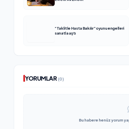
“Taklitle Hasta Bakılır” oyunu engelleri
sanatla aştı
YORUMLAR
(0)
Bu habere henüz yorum yapı