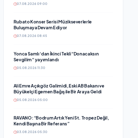
07.08.2026 09:00
Rubato Konser Serisi Müzikseverlerle
Buluşmaya Devam Ediyor
07.08.2026 08:45
Yonca Samlı ‘dan İkinci Tekli “Donacaksın
Sevgilim “ yayımlandı
05.08.2026 11:30
Ali Emre Açıkgöz Galimidi, Eski AB Bakanı ve
Büyükelçi Egemen Bağış ile Bir Araya Geldi
05.08.2026 05:00
RAVANO: “Bodrum Artık Yeni St. Tropez Değil,
Kendi Başına Bir Referans”
03.08.2026 05:30