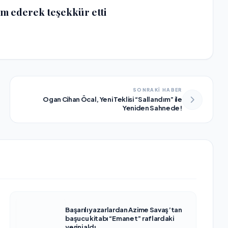
dim ederek teşekkür etti
SONRAKİ HABER
Ogan Cihan Öcal, Yeni Teklisi “Sallandım” ile
Yeniden Sahnede!
Başarılı yazarlardan Azime Savaş’tan
başucu kitabı “Emanet” raflardaki
yerini aldı