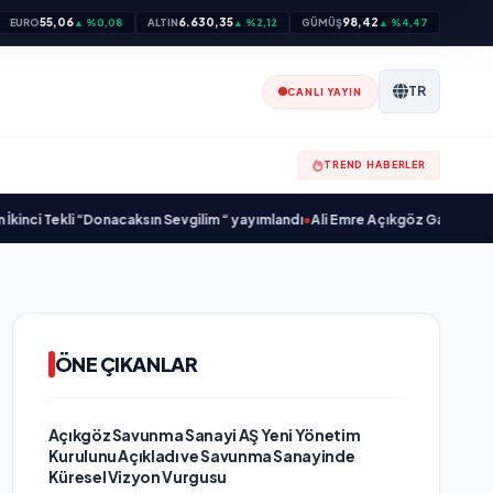
55,06
6.630,35
98,42
EURO
▲ %0,08
ALTIN
▲ %2,12
GÜMÜŞ
▲ %4,47
TR
CANLI YAYIN
TREND HABERLER
Tekli “Donacaksın Sevgilim “ yayımlandı
•
Ali Emre Açıkgöz Galimidi, Eski AB 
ÖNE ÇIKANLAR
Açıkgöz Savunma Sanayi AŞ Yeni Yönetim
Kurulunu Açıkladı ve Savunma Sanayinde
Küresel Vizyon Vurgusu