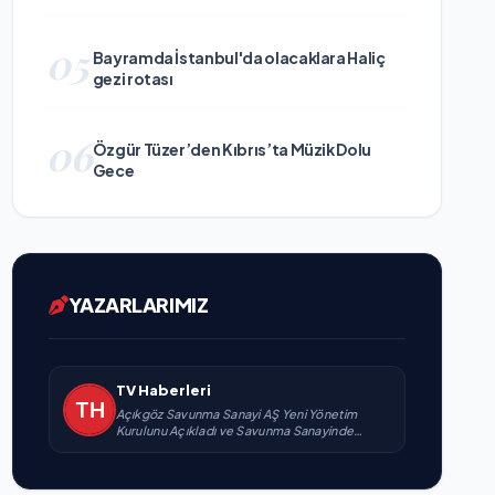
05
Bayramda İstanbul'da olacaklara Haliç
gezi rotası
06
Özgür Tüzer’den Kıbrıs’ta Müzik Dolu
Gece
YAZARLARIMIZ
TV Haberleri
Açıkgöz Savunma Sanayi AŞ Yeni Yönetim
Kurulunu Açıkladı ve Savunma Sanayinde
Küresel Vizyon Vurgusu