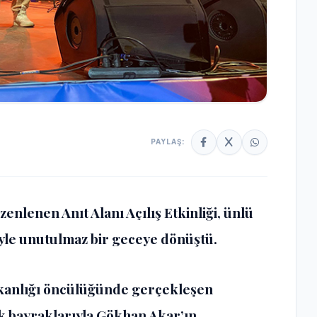
PAYLAŞ:
enlenen Anıt Alanı Açılış Etkinliği, ünlü
yle unutulmaz bir geceye dönüştü.
Bakanlığı öncülüğünde gerçekleşen
rk bayraklarıyla Gökhan Akar’ın