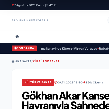
7 Ağustos 2026 Cuma | 11:49:16
BAĞIMSIZ HABER PORTALI
SON DAKİKA
nu Açıkladı ve Savunma Sanayinde Küresel Vizyon Vurgusu
•
Rubato Konser
ANA SAYFA
/
KÜLTÜR VE SANAT
09.11.2025 13:50
1 Dk Okuma
KÜLTÜR VE SANAT
Gökhan Akar Kanser
Hayranıyla Sahnede