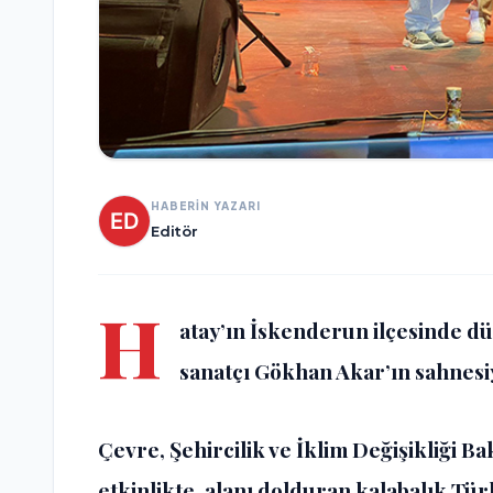
HABERİN YAZARI
Editör
H
atay’ın İskenderun ilçesinde düz
sanatçı Gökhan Akar’ın sahnesi
Çevre, Şehircilik ve İklim Değişikliği 
etkinlikte, alanı dolduran kalabalık Tü