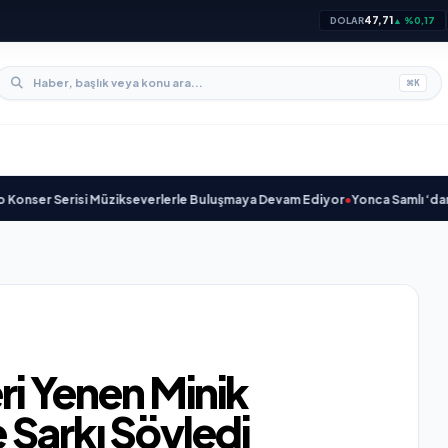
47,71
DOLAR
▲ %0,17
⌘
K
 Serisi Müzikseverlerle Buluşmaya Devam Ediyor
•
Yonca Samlı ‘dan İkinci 
i Yenen Minik
 Şarkı Söyledi