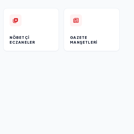
NÖBETÇI
GAZETE
ECZANELER
MANŞETLERI