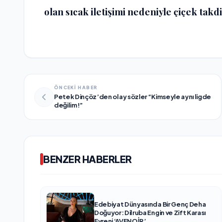
olan sıcak iletişimi nedeniyle çiçek tak
ÖNCEKİ HABER
Petek Dinçöz’den olay sözler “Kimseyle aynı ligde
değilim!”
BENZER HABERLER
Edebiyat Dünyasında Bir Genç Deha
Doğuyor: Dilruba Engin ve Zift Karası
Evreni ‘AVENOİR’