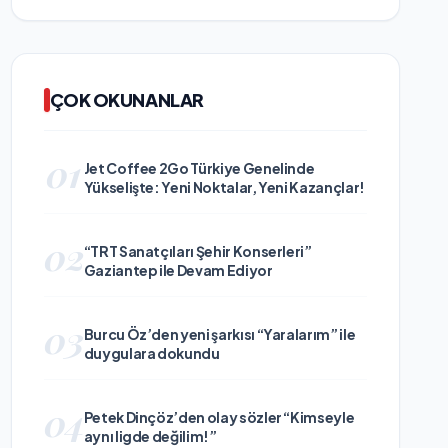
ÇOK OKUNANLAR
01
Jet Coffee 2Go Türkiye Genelinde
Yükselişte: Yeni Noktalar, Yeni Kazançlar!
02
“TRT Sanatçıları Şehir Konserleri”
Gaziantep ile Devam Ediyor
03
Burcu Öz’den yeni şarkısı “Yaralarım” ile
duygulara dokundu
04
Petek Dinçöz’den olay sözler “Kimseyle
aynı ligde değilim!”