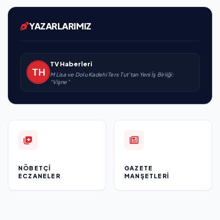
YAZARLARIMIZ
TV Haberleri
M Lisa ve Dolu Kadehi Ters Tut’tan Yeni İş Birliği:
“Vişne”
NÖBETÇI
GAZETE
ECZANELER
MANŞETLERI