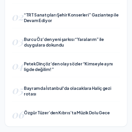
02
“TRT Sanatçıları Şehir Konserleri” Gaziantep ile
Devam Ediyor
03
Burcu Öz’den yeni şarkısı “Yaralarım” ile
duygulara dokundu
04
Petek Dinçöz’den olay sözler “Kimseyle aynı
ligde değilim!”
05
Bayramda İstanbul'da olacaklara Haliç gezi
rotası
06
Özgür Tüzer’den Kıbrıs’ta Müzik Dolu Gece