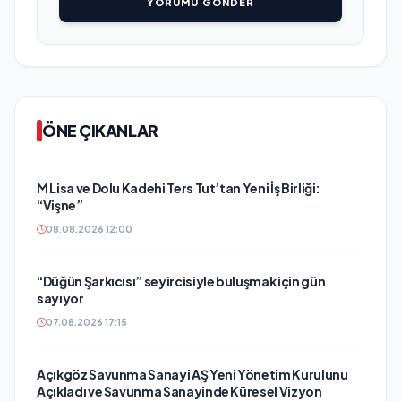
YORUMU GÖNDER
ÖNE ÇIKANLAR
M Lisa ve Dolu Kadehi Ters Tut’tan Yeni İş Birliği:
“Vişne”
08.08.2026 12:00
“Düğün Şarkıcısı” seyircisiyle buluşmak için gün
sayıyor
07.08.2026 17:15
Açıkgöz Savunma Sanayi AŞ Yeni Yönetim Kurulunu
Açıkladı ve Savunma Sanayinde Küresel Vizyon