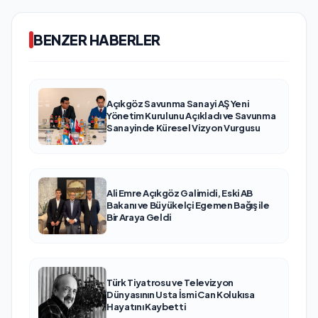
BENZER HABERLER
Açıkgöz Savunma Sanayi AŞ Yeni
Yönetim Kurulunu Açıkladı ve Savunma
Sanayinde Küresel Vizyon Vurgusu
Ali Emre Açıkgöz Galimidi, Eski AB
Bakanı ve Büyükelçi Egemen Bağış ile
Bir Araya Geldi
Türk Tiyatrosu ve Televizyon
Dünyasının Usta İsmi Can Kolukısa
Hayatını Kaybetti