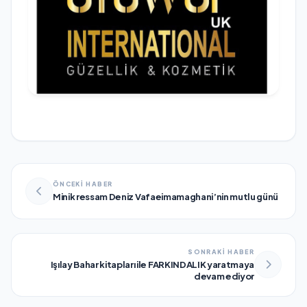
ÖNCEKİ HABER
Minik ressam Deniz Vafaeimamaghani’nin mutlu günü
SONRAKİ HABER
Işılay Bahar kitapları ile FARKINDALIK yaratmaya
devam ediyor