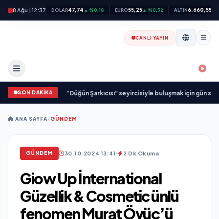
8 Ağu | 12:37
47,74
55,25
6.660,55
DOLAR
▲ %0,18
EURO
▲ %0,32
ALTIN
▲ 
CANLI YAYIN
SON DAKİKA
 Birliği: “Vişne”
•
“Düğün Şarkıcısı” seyircisiyle buluşmak için gün sayıyor
•
ANA SAYFA
/
GÜNDEM
30.10.2024 13:41
2 Dk Okuma
GÜNDEM
Giow Up İnternational
Güzellik & Cosmetic ünlü
fenomen Murat Övüç’ü