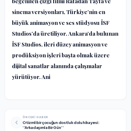
beğenilen çizgi filmi Rafadan Tayfa ve
sinema versiyonları, Türkiye’nin en
büyük animasyon ve ses stüdyosu İSF
Studios’da üretiliyor. Ankara’da bulunan
İSF Studios, ileri düzey animasyon ve
prodüksiyon işleri başta olmak üzere
dijital sanatlar alanında çalışmalar
yürütüyor. Ani
ÖNCEKİ HABER
Otizmli bir çocuğun dostluk dolu hikayesi:
‘’Arkadaşımla Bir Gün’’