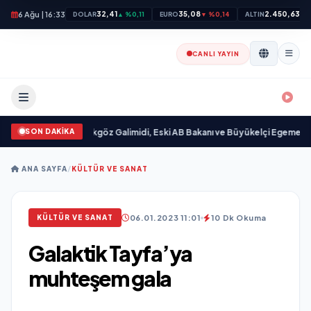
6 Ağu | 16:33
32,41
35,08
2.450,63
DOLAR
▲ %0,11
EURO
▼ %0,14
ALTIN
▲ 
CANLI YAYIN
SON DAKİKA
ndı
•
Ali Emre Açıkgöz Galimidi, Eski AB Bakanı ve Büyükelçi Egemen Bağış ile
ANA SAYFA
/
KÜLTÜR VE SANAT
06.01.2023 11:01
10 Dk Okuma
KÜLTÜR VE SANAT
Galaktik Tayfa’ya
muhteşem gala