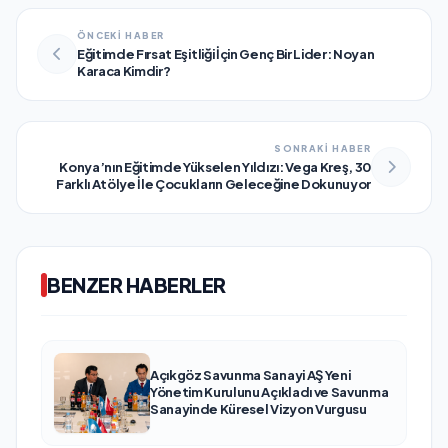
ÖNCEKİ HABER
Eğitimde Fırsat Eşitliği İçin Genç Bir Lider: Noyan
Karaca Kimdir?
SONRAKİ HABER
Konya’nın Eğitimde Yükselen Yıldızı: Vega Kreş, 30
Farklı Atölye İle Çocukların Geleceğine Dokunuyor
BENZER HABERLER
Açıkgöz Savunma Sanayi AŞ Yeni
Yönetim Kurulunu Açıkladı ve Savunma
Sanayinde Küresel Vizyon Vurgusu