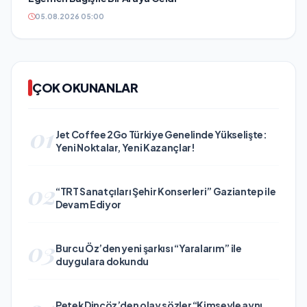
05.08.2026 05:00
ÇOK OKUNANLAR
01
Jet Coffee 2Go Türkiye Genelinde Yükselişte:
Yeni Noktalar, Yeni Kazançlar!
02
“TRT Sanatçıları Şehir Konserleri” Gaziantep ile
Devam Ediyor
03
Burcu Öz’den yeni şarkısı “Yaralarım” ile
duygulara dokundu
Petek Dinçöz’den olay sözler “Kimseyle aynı