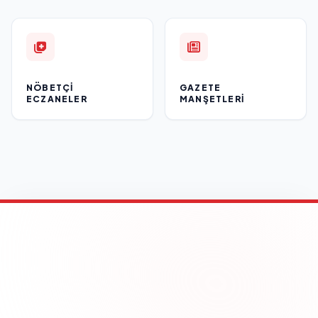
NÖBETÇI
GAZETE
ECZANELER
MANŞETLERI