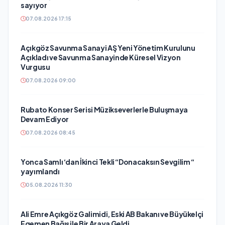
sayıyor
07.08.2026 17:15
Açıkgöz Savunma Sanayi AŞ Yeni Yönetim Kurulunu
Açıkladı ve Savunma Sanayinde Küresel Vizyon
Vurgusu
07.08.2026 09:00
Rubato Konser Serisi Müzikseverlerle Buluşmaya
Devam Ediyor
07.08.2026 08:45
Yonca Samlı ‘dan İkinci Tekli “Donacaksın Sevgilim “
yayımlandı
05.08.2026 11:30
Ali Emre Açıkgöz Galimidi, Eski AB Bakanı ve Büyükelçi
Egemen Bağış ile Bir Araya Geldi