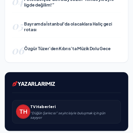
04
ligde değilim!”
05
Bayramda İstanbul'da olacaklara Haliç gezi
rotası
06
Özgür Tüzer’den Kıbrıs’ta Müzik Dolu Gece
YAZARLARIMIZ
TV Haberleri
“Düğün Şarkıcısı” seyircisiyle buluşmak için gün
sayıyor