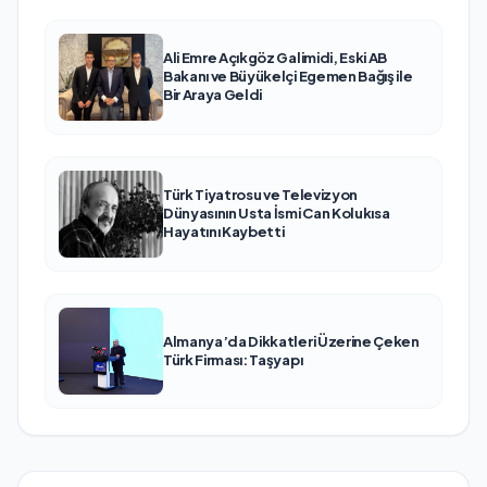
Ali Emre Açıkgöz Galimidi, Eski AB
Bakanı ve Büyükelçi Egemen Bağış ile
Bir Araya Geldi
Türk Tiyatrosu ve Televizyon
Dünyasının Usta İsmi Can Kolukısa
Hayatını Kaybetti
Almanya’da Dikkatleri Üzerine Çeken
Türk Firması: Taşyapı