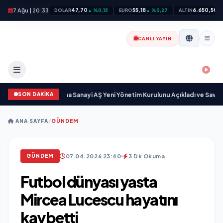
7 Ağu | 20:33
47,70
55,18
6.650,50
DOLAR
▲ %0,15
EURO
▲ %0,27
ALTIN
▲
CANLI YAYIN
SON DAKİKA
Açıkgöz Savunma Sanayi AŞ Yeni Yönetim Kurulunu Açıkladı ve Savunma S
ANA SAYFA
/
GÜNDEM
07.04.2026 23:40
3 Dk Okuma
GÜNDEM
Futbol dünyası yasta
Mircea Lucescu hayatını
kaybetti