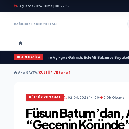
7 Ağustos 2026 Cuma | 00:22:59
BAĞIMSIZ HABER PORTALI
SON DAKİKA
yayımlandı
•
Ali Emre Açıkgöz Galimidi, Eski AB Bakanı ve Büyükelçi Egemen Ba
ANA SAYFA
/
KÜLTÜR VE SANAT
02.06.2026 14:20
2 Dk Okuma
KÜLTÜR VE SANAT
Füsun Batum’dan, Ay
“Gecenin Köründe