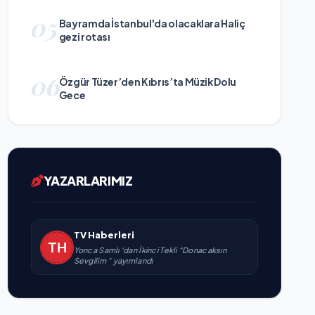
05
Bayramda İstanbul'da olacaklara Haliç
gezi rotası
06
Özgür Tüzer’den Kıbrıs’ta Müzik Dolu
Gece
YAZARLARIMIZ
TV Haberleri
Yonca Samlı ‘dan İkinci Tekli “Donacaksın
Sevgilim “ yayımlandı