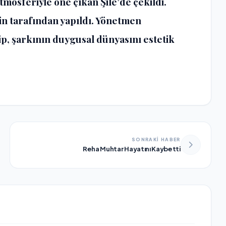
atmosferiyle öne çıkan Şile’de çekildi.
in tarafından yapıldı. Yönetmen
p, şarkının duygusal dünyasını estetik
SONRAKİ HABER
Reha Muhtar Hayatını Kaybetti