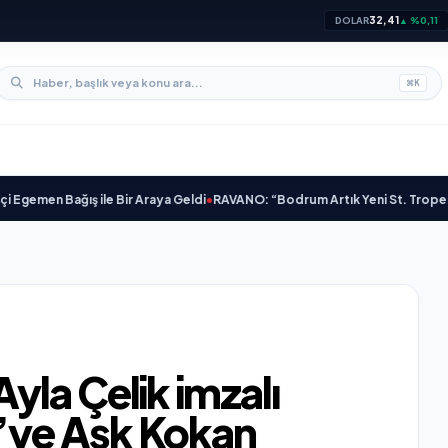
32,41
DOLAR
▲ %0,11
⌘
K
ğış ile Bir Araya Geldi
•
RAVANO: “Bodrum Artık Yeni St. Tropez Değil, Kend
la Çelik imzalı
”ye Aşk Kokan