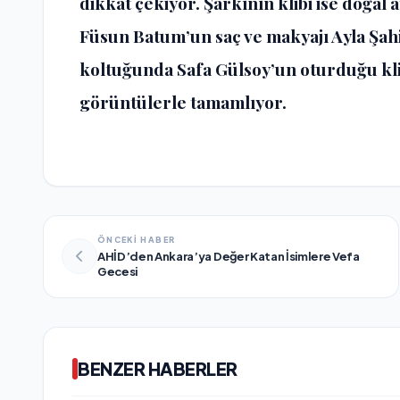
dikkat çekiyor. Şarkının klibi ise doğal 
Füsun Batum’un saç ve makyajı Ayla Şah
koltuğunda Safa Gülsoy’un oturduğu kli
görüntülerle tamamlıyor.
ÖNCEKİ HABER
AHİD’den Ankara’ya Değer Katan İsimlere Vefa
Gecesi
BENZER HABERLER