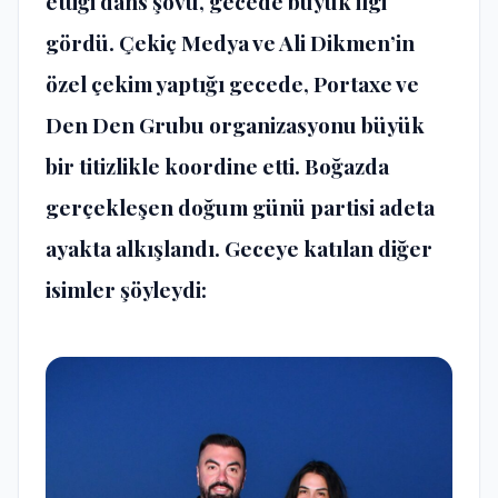
ettiği dans şovu, gecede büyük ilgi
gördü. Çekiç Medya ve Ali Dikmen’in
özel çekim yaptığı gecede, Portaxe ve
Den Den Grubu organizasyonu büyük
bir titizlikle koordine etti. Boğazda
gerçekleşen doğum günü partisi adeta
ayakta alkışlandı. Geceye katılan diğer
isimler şöyleydi: