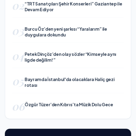
02
“TRT Sanatçıları Şehir Konserleri” Gaziantep ile
Devam Ediyor
03
Burcu Öz’den yeni şarkısı “Yaralarım” ile
duygulara dokundu
04
Petek Dinçöz’den olay sözler “Kimseyle aynı
ligde değilim!”
05
Bayramda İstanbul'da olacaklara Haliç gezi
rotası
06
Özgür Tüzer’den Kıbrıs’ta Müzik Dolu Gece