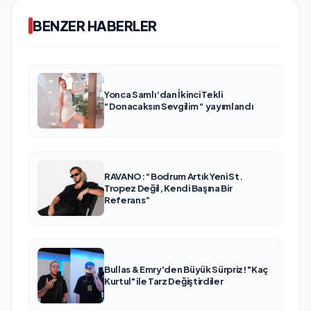
BENZER HABERLER
Yonca Samlı ‘dan İkinci Tekli
“Donacaksın Sevgilim “ yayımlandı
RAVANO: “Bodrum Artık Yeni St.
Tropez Değil, Kendi Başına Bir
Referans”
Bullas & Emry'den Büyük Sürpriz! "Kaç
Kurtul" ile Tarz Değiştirdiler