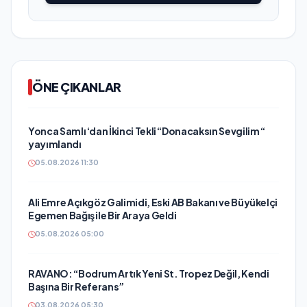
ÖNE ÇIKANLAR
Yonca Samlı ‘dan İkinci Tekli “Donacaksın Sevgilim “
yayımlandı
05.08.2026 11:30
Ali Emre Açıkgöz Galimidi, Eski AB Bakanı ve Büyükelçi
Egemen Bağış ile Bir Araya Geldi
05.08.2026 05:00
RAVANO: “Bodrum Artık Yeni St. Tropez Değil, Kendi
Başına Bir Referans”
03.08.2026 05:30