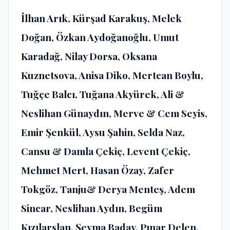
İlhan Arık, Kürşad Karakuş, Melek
Doğan, Özkan Aydoğanoğlu, Umut
Karadağ, Nilay Dorsa, Oksana
Kuznetsova, Anisa Diko, Mertcan Boylu,
Tuğçe Balcı, Tuğana Akyürek, Ali &
Neslihan Günaydın, Merve & Cem Seyis,
Emir Şenkül, Aysu Şahin, Selda Naz,
Cansu & Damla Çekiç, Levent Çekiç,
Mehmet Mert, Hasan Özay, Zafer
Tokgöz, Tanju& Derya Menteş, Adem
Sincar, Neslihan Aydın, Begüm
Kızılarslan, Şeyma Baday, Pınar Delen,