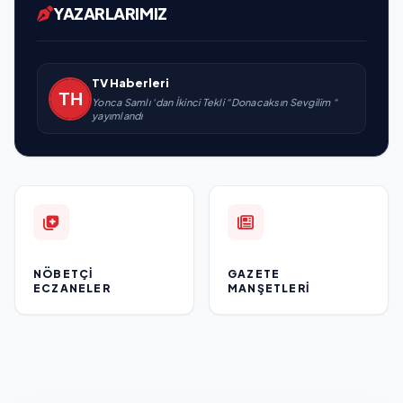
YAZARLARIMIZ
TV Haberleri
Yonca Samlı ‘dan İkinci Tekli “Donacaksın Sevgilim “
yayımlandı
NÖBETÇI
GAZETE
ECZANELER
MANŞETLERI