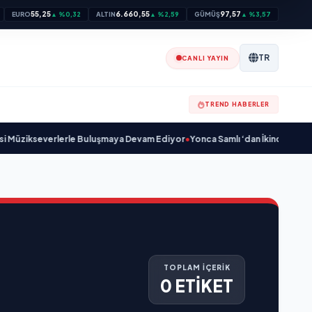
55,25
6.660,55
97,57
EURO
▲ %0,32
ALTIN
▲ %2,59
GÜMÜŞ
▲ %3,57
TR
CANLI YAYIN
TREND HABERLER
üzikseverlerle Buluşmaya Devam Ediyor
•
Yonca Samlı ‘dan İkinci Tekli “Don
TOPLAM İÇERİK
0 ETİKET