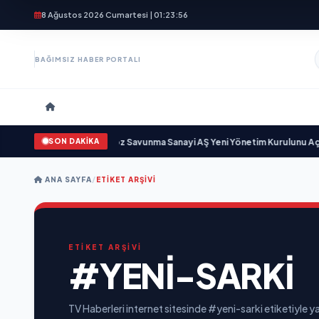
8 Ağustos 2026 Cumartesi | 01:23:57
BAĞIMSIZ HABER PORTALI
SON DAKİKA
için gün sayıyor
•
Açıkgöz Savunma Sanayi AŞ Yeni Yönetim Kurulunu Açıkla
ANA SAYFA
/
ETIKET ARŞIVI
ETİKET ARŞİVİ
#YENI-SARKI
TV Haberleri internet sitesinde #yeni-sarki etiketiyle ya