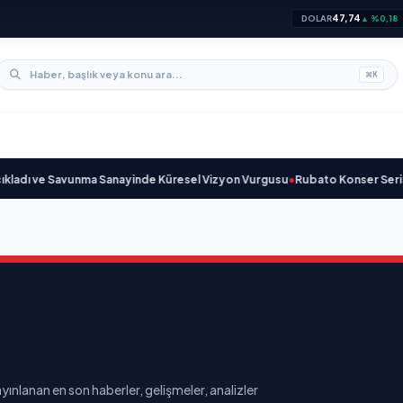
47,74
DOLAR
▲ %0,18
⌘
K
dı ve Savunma Sanayinde Küresel Vizyon Vurgusu
•
Rubato Konser Serisi M
yınlanan en son haberler, gelişmeler, analizler