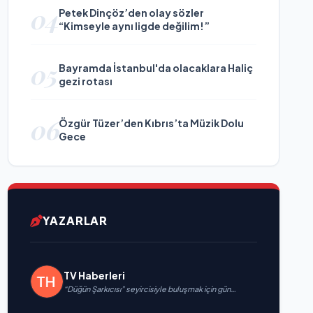
04
Petek Dinçöz’den olay sözler
“Kimseyle aynı ligde değilim!”
05
Bayramda İstanbul'da olacaklara Haliç
gezi rotası
06
Özgür Tüzer’den Kıbrıs’ta Müzik Dolu
Gece
YAZARLAR
TV Haberleri
“Düğün Şarkıcısı” seyircisiyle buluşmak için gün
sayıyor