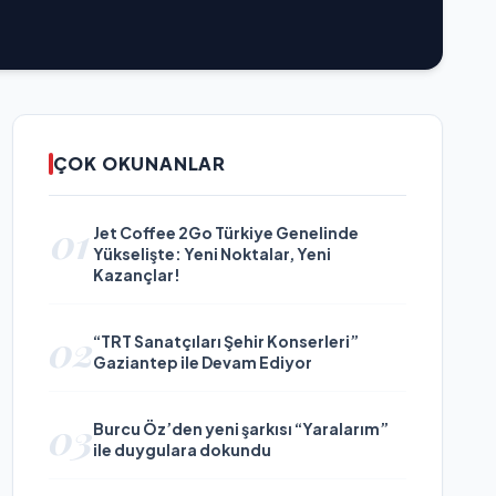
ÇOK OKUNANLAR
01
Jet Coffee 2Go Türkiye Genelinde
Yükselişte: Yeni Noktalar, Yeni
Kazançlar!
02
“TRT Sanatçıları Şehir Konserleri”
Gaziantep ile Devam Ediyor
03
Burcu Öz’den yeni şarkısı “Yaralarım”
ile duygulara dokundu