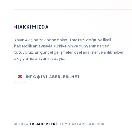
HAKKIMIZDA
Yayın Akışına Yakından Bakın! Tarafsız, doğru ve ilkeli
habercilik anlayışıyla Türkiye'nin ve dünyanın nabzını
tutuyoruz. En güncel gelişmeler, özel analizler ve anlık haber
akışıyla her an yanınızdayız.
INFO@TVHABERLERI.NET
© 2026
TV HABERLERI
. TÜM HAKLARI SAKLIDIR.