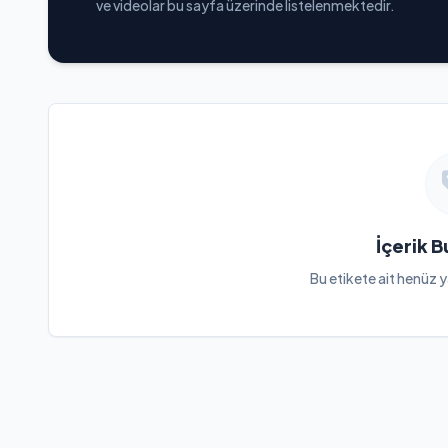
ve videolar bu sayfa üzerinde listelenmektedir.
İçerik 
Bu etikete ait henüz y