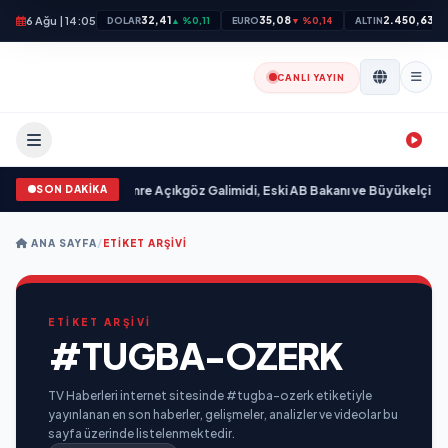
6 Ağu | 14:05
32,41
35,08
2.450,63
DOLAR
▲ %0,11
EURO
▼ %0,14
ALTIN
▲ 
CANLI YAYIN
SON DAKİKA
m “ yayımlandı
•
Ali Emre Açıkgöz Galimidi, Eski AB Bakanı ve Büyükelçi Egeme
ANA SAYFA
/
ETIKET ARŞIVI
ETİKET ARŞİVİ
#TUGBA-OZERK
TV Haberleri internet sitesinde #tugba-ozerk etiketiyle
yayınlanan en son haberler, gelişmeler, analizler ve videolar bu
sayfa üzerinde listelenmektedir.