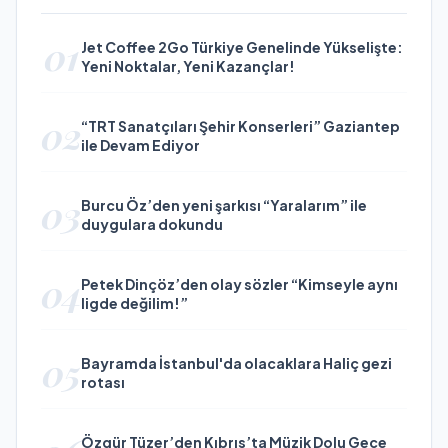
01
Jet Coffee 2Go Türkiye Genelinde Yükselişte:
Yeni Noktalar, Yeni Kazançlar!
02
“TRT Sanatçıları Şehir Konserleri” Gaziantep
ile Devam Ediyor
03
Burcu Öz’den yeni şarkısı “Yaralarım” ile
duygulara dokundu
04
Petek Dinçöz’den olay sözler “Kimseyle aynı
ligde değilim!”
05
Bayramda İstanbul'da olacaklara Haliç gezi
rotası
Özgür Tüzer’den Kıbrıs’ta Müzik Dolu Gece