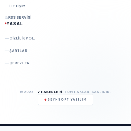
İLETIŞIM
RSS SERVISI
YASAL
GIZLILIK POL.
ŞARTLAR
ÇEREZLER
© 2026
TV HABERLERI
. TÜM HAKLARI SAKLIDIR.
BEYNSOFT YAZILIM