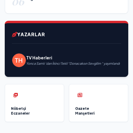
06
YAZARLAR
TV Haberleri
Yonca Samlı ‘dan İkinci Tekli “Donacaksın Sevgilim “ yayımlandı
Nöbetçi
Gazete
Eczaneler
Manşetleri