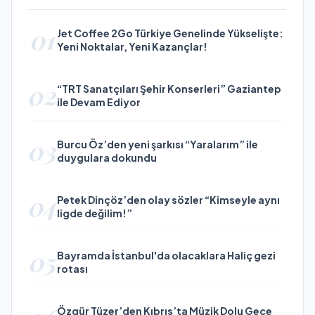
01
Jet Coffee 2Go Türkiye Genelinde Yükselişte:
Yeni Noktalar, Yeni Kazançlar!
02
“TRT Sanatçıları Şehir Konserleri” Gaziantep
ile Devam Ediyor
03
Burcu Öz’den yeni şarkısı “Yaralarım” ile
duygulara dokundu
04
Petek Dinçöz’den olay sözler “Kimseyle aynı
ligde değilim!”
05
Bayramda İstanbul'da olacaklara Haliç gezi
rotası
Özgür Tüzer’den Kıbrıs’ta Müzik Dolu Gece