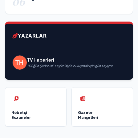
06
YAZARLAR
TV Haberleri
“Düğün Şarkıcısı” seyircisiyle buluşmak için gün sayıyor
Nöbetçi
Gazete
Eczaneler
Manşetleri