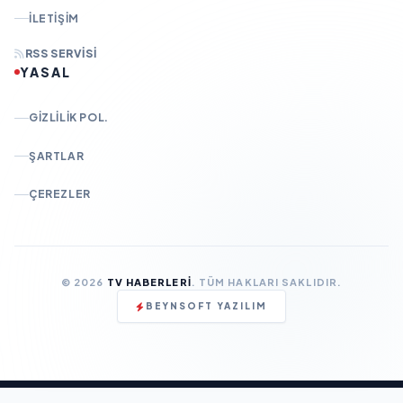
İLETIŞIM
RSS SERVISI
YASAL
GIZLILIK POL.
ŞARTLAR
ÇEREZLER
© 2026
TV HABERLERI
. TÜM HAKLARI SAKLIDIR.
BEYNSOFT YAZILIM