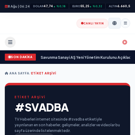
8 Ağu | 06:24
47,74
55,25
6.660,55
DOLAR
▲ %0,18
EURO
▲ %0,32
ALTIN
▲
CANLI YAYIN
SON DAKİKA
ün sayıyor
•
Açıkgöz Savunma Sanayi AŞ Yeni Yönetim Kurulunu Açıkladı ve
ANA SAYFA
/
ETIKET ARŞIVI
ETİKET ARŞİVİ
#SVADBA
TV Haberleri internet sitesinde #svadba etiketiyle
yayınlanan en son haberler, gelişmeler, analizler ve videolar bu
sayfa üzerinde listelenmektedir.