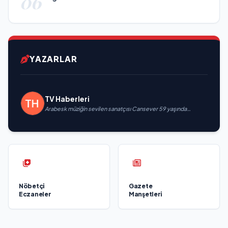
06
YAZARLAR
TV Haberleri
Arabesk müziğin sevilen sanatçısı Cansever 59 yaşında
yaşamını yitirdi
Nöbetçi
Gazete
Eczaneler
Manşetleri