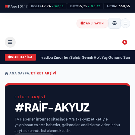
9 Ağu | 01:17
47,74
55,25
6.660,55
DOLAR
▲ %0,18
EURO
▲ %0,32
ALTIN
▲ 
CANLI YAYIN
SON DAKİKA
a yaşamını yitirdi
•
Svadba Zincirleri Sahibi Semih Hot Yaş Gününü Sanat ve 
ANA SAYFA
/
ETIKET ARŞIVI
ETİKET ARŞİVİ
#RAIF-AKYUZ
TV Haberleri internet sitesinde #raif-akyuz etiketiyle
yayınlanan en son haberler, gelişmeler, analizler ve videolar bu
sayfa üzerinde listelenmektedir.