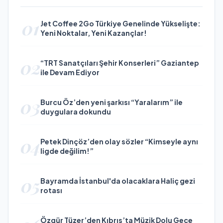
01
Jet Coffee 2Go Türkiye Genelinde Yükselişte:
Yeni Noktalar, Yeni Kazançlar!
02
“TRT Sanatçıları Şehir Konserleri” Gaziantep
ile Devam Ediyor
03
Burcu Öz’den yeni şarkısı “Yaralarım” ile
duygulara dokundu
04
Petek Dinçöz’den olay sözler “Kimseyle aynı
ligde değilim!”
05
Bayramda İstanbul'da olacaklara Haliç gezi
rotası
Özgür Tüzer’den Kıbrıs’ta Müzik Dolu Gece