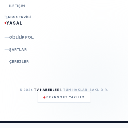
İLETIŞIM
RSS SERVISI
YASAL
GIZLILIK POL.
ŞARTLAR
ÇEREZLER
© 2026
TV HABERLERI
. TÜM HAKLARI SAKLIDIR.
BEYNSOFT YAZILIM