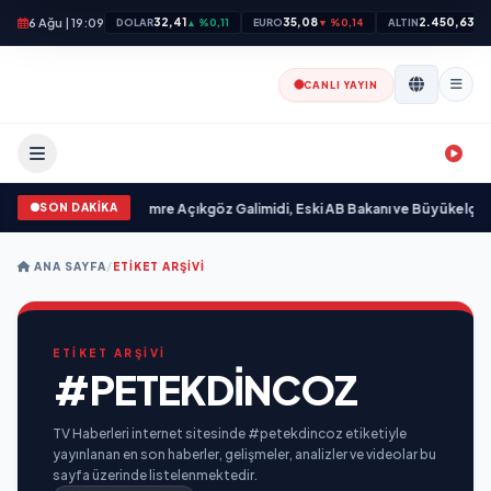
6 Ağu | 19:09
32,41
35,08
2.450,63
DOLAR
▲ %0,11
EURO
▼ %0,14
ALTIN
▲ 
CANLI YAYIN
SON DAKİKA
im “ yayımlandı
•
Ali Emre Açıkgöz Galimidi, Eski AB Bakanı ve Büyükelçi Ege
ANA SAYFA
/
ETIKET ARŞIVI
ETİKET ARŞİVİ
#PETEKDINCOZ
TV Haberleri internet sitesinde #petekdincoz etiketiyle
yayınlanan en son haberler, gelişmeler, analizler ve videolar bu
sayfa üzerinde listelenmektedir.