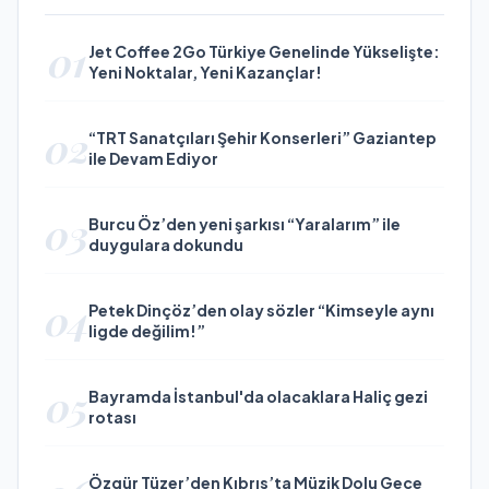
01
Jet Coffee 2Go Türkiye Genelinde Yükselişte:
Yeni Noktalar, Yeni Kazançlar!
02
“TRT Sanatçıları Şehir Konserleri” Gaziantep
ile Devam Ediyor
03
Burcu Öz’den yeni şarkısı “Yaralarım” ile
duygulara dokundu
04
Petek Dinçöz’den olay sözler “Kimseyle aynı
ligde değilim!”
05
Bayramda İstanbul'da olacaklara Haliç gezi
rotası
Özgür Tüzer’den Kıbrıs’ta Müzik Dolu Gece