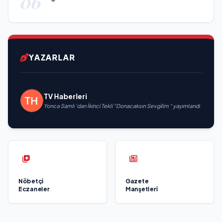
06
YAZARLAR
TV Haberleri
Yonca Samlı ‘dan İkinci Tekli “Donacaksın Sevgilim “ yayımlandı
Nöbetçi
Gazete
Eczaneler
Manşetleri