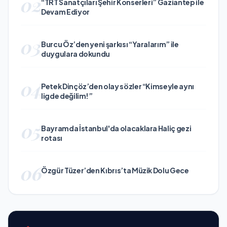
02
“TRT Sanatçıları Şehir Konserleri” Gaziantep ile
Devam Ediyor
03
Burcu Öz’den yeni şarkısı “Yaralarım” ile
duygulara dokundu
04
Petek Dinçöz’den olay sözler “Kimseyle aynı
ligde değilim!”
05
Bayramda İstanbul'da olacaklara Haliç gezi
rotası
06
Özgür Tüzer’den Kıbrıs’ta Müzik Dolu Gece