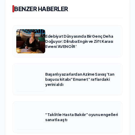
BENZER HABERLER
Edebiyat Dünyasında Bir Genç Deha
Doğuyor: Dilruba Engin ve Zift Karası
Evreni ‘AVENOİR’
Başarılı yazarlardan Azime Savaş’tan
başucu kitabı “Emanet” raflardaki
yerini aldı
“Taklitle Hasta Bakılır” oyunu engelleri
sanatla aştı