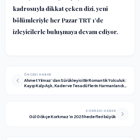
kadrosuyla dikkat çeken dizi, yeni
bölümleriyle her Pazar TRT 1’de
izleyicilerle buluşmaya devam ediyor.
ÖNCEKİ HABER
Ahmet Yılmaz’dan Sürükleyici Bir Romantik Yolculuk:
Kayıp Kalp Aşk, Kader ve Tesadüflerin Harmanlandığı
Büyüleyici Bir Hikâye!
SONRAKİ HABER
Gül Gökçe Korkmaz’ın 2025 hedefleri büyük