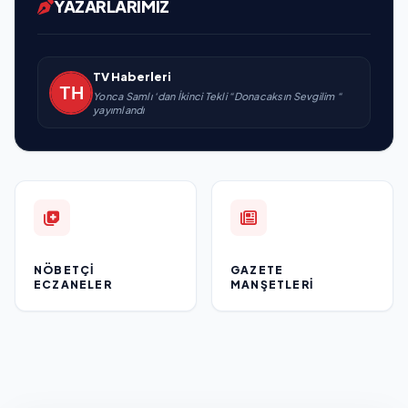
YAZARLARIMIZ
TV Haberleri
Yonca Samlı ‘dan İkinci Tekli “Donacaksın Sevgilim “
yayımlandı
NÖBETÇI
GAZETE
ECZANELER
MANŞETLERI