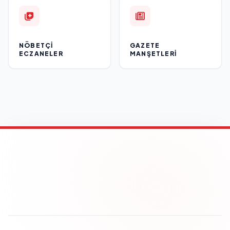
NÖBETÇI
GAZETE
ECZANELER
MANŞETLERI