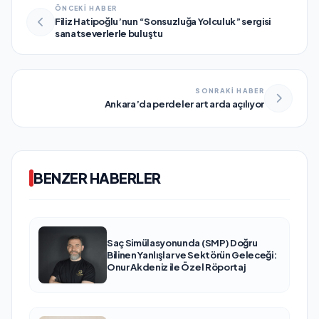
ÖNCEKİ HABER
Filiz Hatipoğlu’nun “Sonsuzluğa Yolculuk” sergisi
sanatseverlerle buluştu
SONRAKİ HABER
Ankara’da perdeler art arda açılıyor
BENZER HABERLER
Saç Simülasyonunda (SMP) Doğru
Bilinen Yanlışlar ve Sektörün Geleceği:
Onur Akdeniz ile Özel Röportaj