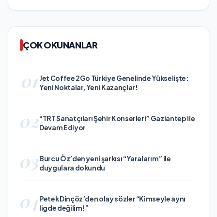
ÇOK OKUNANLAR
01
Jet Coffee 2Go Türkiye Genelinde Yükselişte:
Yeni Noktalar, Yeni Kazançlar!
02
“TRT Sanatçıları Şehir Konserleri” Gaziantep ile
Devam Ediyor
03
Burcu Öz’den yeni şarkısı “Yaralarım” ile
duygulara dokundu
04
Petek Dinçöz’den olay sözler “Kimseyle aynı
ligde değilim!”