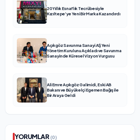
20 Yıllık Esnaflık Tecrübesiyle
Kızıltepe'ye Yeni Bir Marka Kazandırdı
Açıkgöz Savunma Sanayi AŞ Yeni
Yönetim Kurulunu Açıkladı ve Savunma
Sanayinde Küresel Vizyon Vurgusu
Ali Emre Açıkgöz Galimidi, Eski AB
Bakanı ve Büyükelçi Egemen Bağış ile
Bir Araya Geldi
YORUMLAR
(0)