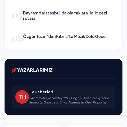
05
Bayramda İstanbul'da olacaklara Haliç gezi
rotası
06
Özgür Tüzer’den Kıbrıs’ta Müzik Dolu Gece
YAZARLARIMIZ
TV Haberleri
Saç Simülasyonunda (SMP) Doğru Bilinen Yanlışlar ve
Sektörün Geleceği: Onur Akdeniz ile Özel Röportaj