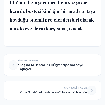
Ulu’nun hem yorumcu hem söz yazarı
hem de besteci kimliğini bir arada ortaya
koyduğu önemli projelerden biri olarak
müzikseverlerin karşısına çıkacak.
ÖNCEKİ HABER
“Keşanlı Ali Destanı” 40 Öğrenciyle Sahneye
Taşınıyor
SONRAKİ HABER
Gina Ginali’nin Uluslararası Yükselen Yolculuğu