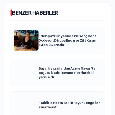
BENZER HABERLER
Edebiyat Dünyasında Bir Genç Deha
Doğuyor: Dilruba Engin ve Zift Karası
Evreni ‘AVENOİR’
Başarılı yazarlardan Azime Savaş’tan
başucu kitabı “Emanet” raflardaki
yerini aldı
“Taklitle Hasta Bakılır” oyunu engelleri
sanatla aştı