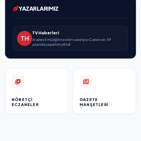
YAZARLARIMIZ
TV Haberleri
Arabesk müziğin sevilen sanatçısı Cansever 59
yaşında yaşamını yitirdi
NÖBETÇI
GAZETE
ECZANELER
MANŞETLERI