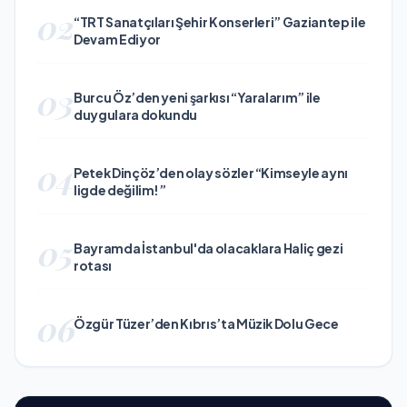
02
“TRT Sanatçıları Şehir Konserleri” Gaziantep ile
Devam Ediyor
03
Burcu Öz’den yeni şarkısı “Yaralarım” ile
duygulara dokundu
04
Petek Dinçöz’den olay sözler “Kimseyle aynı
ligde değilim!”
05
Bayramda İstanbul'da olacaklara Haliç gezi
rotası
06
Özgür Tüzer’den Kıbrıs’ta Müzik Dolu Gece