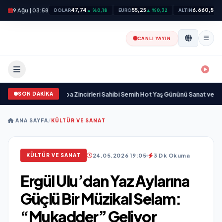
9 Ağu | 03:58
47,74
55,25
6.660,55
DOLAR
▲ %0,18
EURO
▲ %0,32
ALTIN
▲
CANLI YAYIN
SON DAKİKA
ı yitirdi
•
Svadba Zincirleri Sahibi Semih Hot Yaş Gününü Sanat ve Cemiyet 
ANA SAYFA
/
KÜLTÜR VE SANAT
24.05.2026 19:05
3 Dk Okuma
KÜLTÜR VE SANAT
Ergül Ulu’dan Yaz Aylarına
Güçlü Bir Müzikal Selam:
“Mukadder” Geliyor