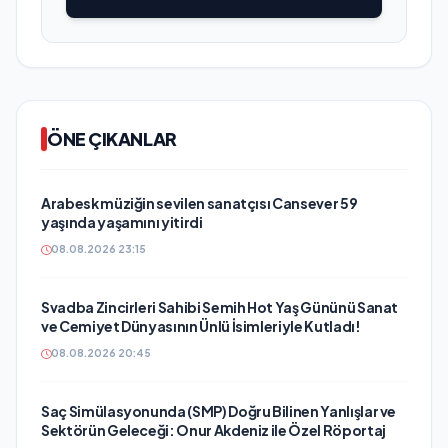
ÖNE ÇIKANLAR
Arabesk müziğin sevilen sanatçısı Cansever 59
yaşında yaşamını yitirdi
08.08.2026 23:15
Svadba Zincirleri Sahibi Semih Hot Yaş Gününü Sanat
ve Cemiyet Dünyasının Ünlü İsimleriyle Kutladı!
08.08.2026 20:45
Saç Simülasyonunda (SMP) Doğru Bilinen Yanlışlar ve
Sektörün Geleceği: Onur Akdeniz ile Özel Röportaj