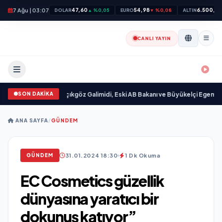
7 Ağu | 03:07
47,60
54,98
6.500,65
DOLAR
▲ %0,05
EURO
▼ %0,08
ALTIN
CANLI YAYIN
SON DAKİKA
ndı
•
Ali Emre Açıkgöz Galimidi, Eski AB Bakanı ve Büyükelçi Egemen Bağış il
ANA SAYFA
/
GÜNDEM
31.01.2024 18:30
1 Dk Okuma
GÜNDEM
EC Cosmetics güzellik
dünyasına yaratıcı bir
dokunuş katıyor”