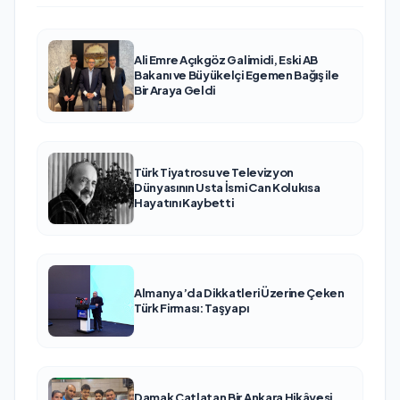
Ali Emre Açıkgöz Galimidi, Eski AB
Bakanı ve Büyükelçi Egemen Bağış ile
Bir Araya Geldi
Türk Tiyatrosu ve Televizyon
Dünyasının Usta İsmi Can Kolukısa
Hayatını Kaybetti
Almanya’da Dikkatleri Üzerine Çeken
Türk Firması: Taşyapı
Damak Çatlatan Bir Ankara Hikâyesi