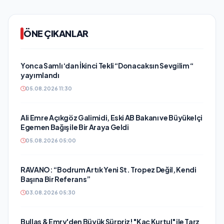
ÖNE ÇIKANLAR
Yonca Samlı ‘dan İkinci Tekli “Donacaksın Sevgilim “
yayımlandı
05.08.2026 11:30
Ali Emre Açıkgöz Galimidi, Eski AB Bakanı ve Büyükelçi
Egemen Bağış ile Bir Araya Geldi
05.08.2026 05:00
RAVANO: “Bodrum Artık Yeni St. Tropez Değil, Kendi
Başına Bir Referans”
03.08.2026 05:30
Bullas & Emry'den Büyük Sürpriz! "Kaç Kurtul" ile Tarz