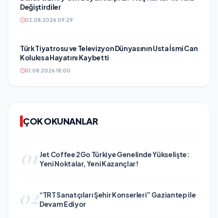
Değiştirdiler
02.08.2026 09:29
Türk Tiyatrosu ve Televizyon Dünyasının Usta İsmi Can
Kolukısa Hayatını Kaybetti
01.08.2026 18:00
ÇOK OKUNANLAR
01
Jet Coffee 2Go Türkiye Genelinde Yükselişte:
Yeni Noktalar, Yeni Kazançlar!
02
“TRT Sanatçıları Şehir Konserleri” Gaziantep ile
Devam Ediyor