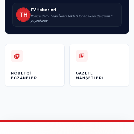
TV Haberleri
Yonca Samlı ‘dan İkinci Tekli “Donacaksın Sevgilim “
yayımlandı
NÖBETÇI
GAZETE
ECZANELER
MANŞETLERI