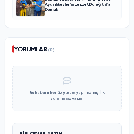
Aydınlıkevler’in Lezzet Durağı Urfa
Damak
YORUMLAR
(0)
Bu habere henüz yorum yapılmamış. İlk
yorumu siz yazın.
BIR CEVAP YAZIN