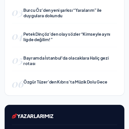
03
Burcu Öz’den yeni şarkısı “Yaralarım” ile
duygulara dokundu
04
Petek Dinçöz’den olay sözler “Kimseyle aynı
ligde değilim!”
05
Bayramda İstanbul'da olacaklara Haliç gezi
rotası
06
Özgür Tüzer’den Kıbrıs’ta Müzik Dolu Gece
YAZARLARIMIZ