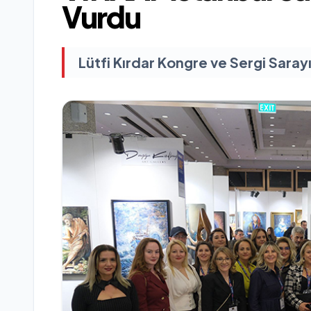
Vurdu
Lütfi Kırdar Kongre ve Sergi Saray