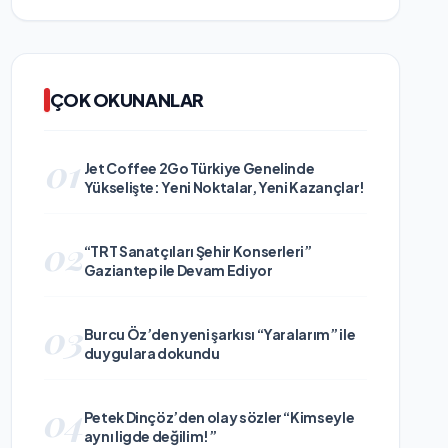
ÇOK OKUNANLAR
01
Jet Coffee 2Go Türkiye Genelinde
Yükselişte: Yeni Noktalar, Yeni Kazançlar!
02
“TRT Sanatçıları Şehir Konserleri”
Gaziantep ile Devam Ediyor
03
Burcu Öz’den yeni şarkısı “Yaralarım” ile
duygulara dokundu
04
Petek Dinçöz’den olay sözler “Kimseyle
aynı ligde değilim!”