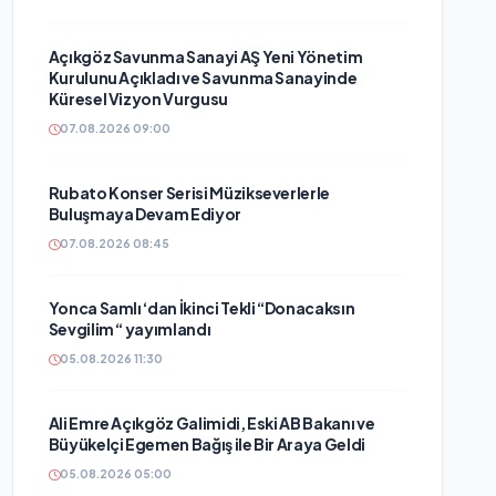
Açıkgöz Savunma Sanayi AŞ Yeni Yönetim
Kurulunu Açıkladı ve Savunma Sanayinde
Küresel Vizyon Vurgusu
07.08.2026 09:00
Rubato Konser Serisi Müzikseverlerle
Buluşmaya Devam Ediyor
07.08.2026 08:45
Yonca Samlı ‘dan İkinci Tekli “Donacaksın
Sevgilim “ yayımlandı
05.08.2026 11:30
Ali Emre Açıkgöz Galimidi, Eski AB Bakanı ve
Büyükelçi Egemen Bağış ile Bir Araya Geldi
05.08.2026 05:00