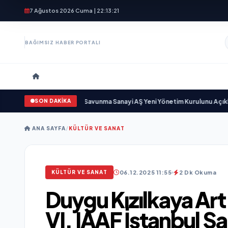
7 Ağustos 2026 Cuma | 22:13:23
BAĞIMSIZ HABER PORTALI
SON DAKİKA
ayıyor
•
Açıkgöz Savunma Sanayi AŞ Yeni Yönetim Kurulunu Açıkladı ve Sav
ANA SAYFA
/
KÜLTÜR VE SANAT
06.12.2025 11:55
2 Dk Okuma
KÜLTÜR VE SANAT
Duygu Kızılkaya Art
VI. IAAF İstanbul S