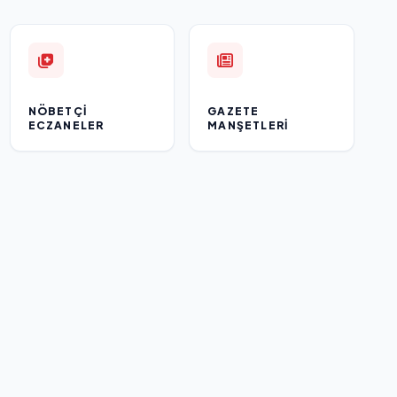
NÖBETÇI
GAZETE
ECZANELER
MANŞETLERI