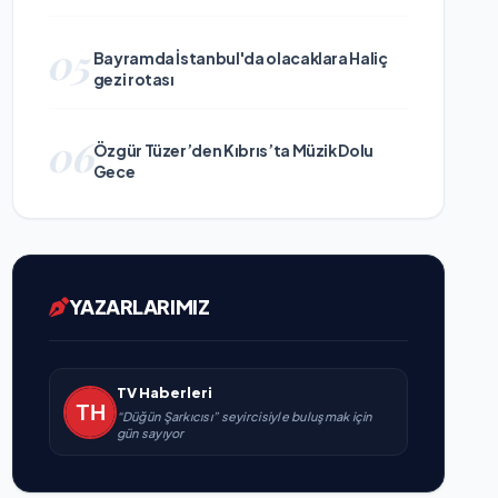
05
Bayramda İstanbul'da olacaklara Haliç
gezi rotası
06
Özgür Tüzer’den Kıbrıs’ta Müzik Dolu
Gece
YAZARLARIMIZ
TV Haberleri
“Düğün Şarkıcısı” seyircisiyle buluşmak için
gün sayıyor