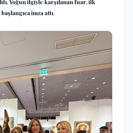
dı. Yoğun ilgiyle karşılanan fuar, ilk
 başlangıca imza attı.