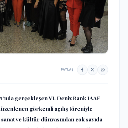
PAYLAŞ:
yı’nda gerçekleşen VI. Deniz Bank IAAF
 düzenlenen görkemli açılış töreniyle
ş, sanat ve kültür dünyasından çok sayıda