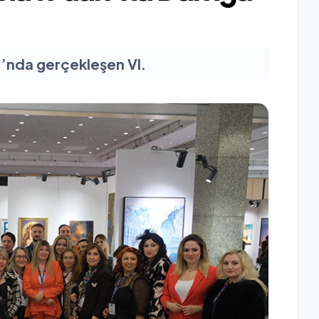
ı’nda gerçekleşen VI.