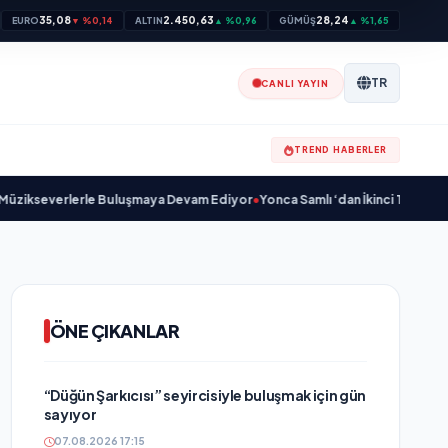
35,08
2.450,63
28,24
EURO
▼ %0,14
ALTIN
▲ %0,96
GÜMÜŞ
▲ %1,65
TR
CANLI YAYIN
TREND HABERLER
lerle Buluşmaya Devam Ediyor
•
Yonca Samlı ‘dan İkinci Tekli “Donacaksın S
ÖNE ÇIKANLAR
“Düğün Şarkıcısı” seyircisiyle buluşmak için gün
sayıyor
07.08.2026 17:15