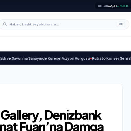
32,41
DOLAR
▲ %0,11
⌘
K
unma Sanayinde Küresel Vizyon Vurgusu
•
Rubato Konser Serisi Müziksever
 Gallery, Denizbank
anat Fuarı’na Damga