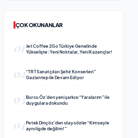
ÇOK OKUNANLAR
01
Jet Coffee 2Go Türkiye Genelinde
Yükselişte: Yeni Noktalar, Yeni Kazançlar!
02
“TRT Sanatçıları Şehir Konserleri”
Gaziantep ile Devam Ediyor
03
Burcu Öz’den yeni şarkısı “Yaralarım” ile
duygulara dokundu
04
Petek Dinçöz’den olay sözler “Kimseyle
aynı ligde değilim!”