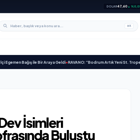
47,60
DOLAR
▲ %0,0
⌘
K
Bağış ile Bir Araya Geldi
•
RAVANO: “Bodrum Artık Yeni St. Tropez Değil, Ke
ev İsimleri
frasında Buluştu