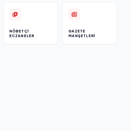
NÖBETÇI
GAZETE
ECZANELER
MANŞETLERI