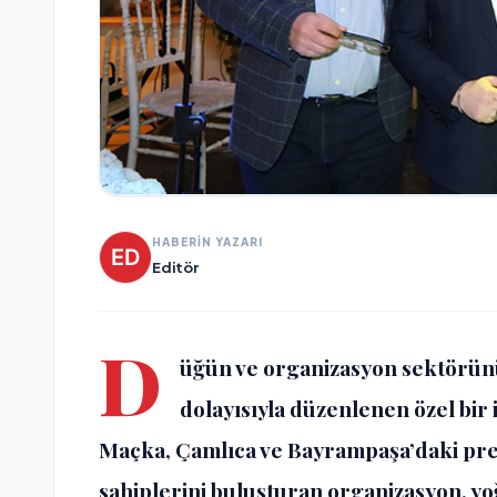
HABERİN YAZARI
Editör
D
üğün ve organizasyon sektörünü
dolayısıyla düzenlenen özel bir 
Maçka, Çamlıca ve Bayrampaşa’daki pres
sahiplerini buluşturan organizasyon, yo