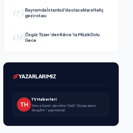
05
Bayramda İstanbul'da olacaklara Haliç
gezi rotası
06
Özgür Tüzer’den Kıbrıs’ta Müzik Dolu
Gece
YAZARLARIMIZ
TV Haberleri
Yonca Samlı ‘dan İkinci Tekli “Donacaksın
Sevgilim “ yayımlandı