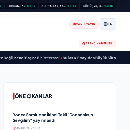
55,17
6.535,38
95,11
5
EURO
▲ %0,16
ALTIN
▲ %0,60
GÜMÜŞ
▲ %0,18
TR
CANLI YAYIN
TREND HABERLER
ndi Başına Bir Referans”
•
Bullas & Emry'den Büyük Sürpriz! "Kaç Kurtul" ile
ÖNE ÇIKANLAR
Yonca Samlı ‘dan İkinci Tekli “Donacaksın
Sevgilim “ yayımlandı
05.08.2026 11:30