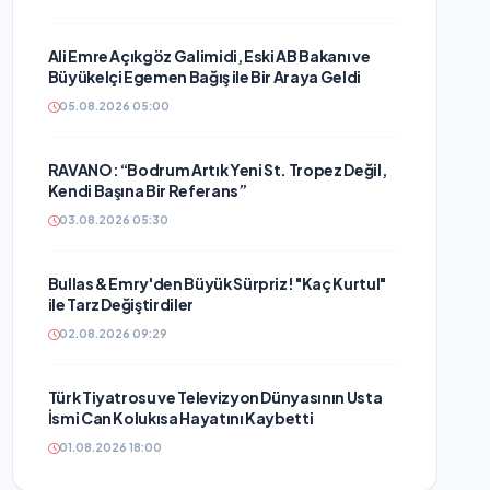
Ali Emre Açıkgöz Galimidi, Eski AB Bakanı ve
Büyükelçi Egemen Bağış ile Bir Araya Geldi
05.08.2026 05:00
RAVANO: “Bodrum Artık Yeni St. Tropez Değil,
Kendi Başına Bir Referans”
03.08.2026 05:30
Bullas & Emry'den Büyük Sürpriz! "Kaç Kurtul"
ile Tarz Değiştirdiler
02.08.2026 09:29
Türk Tiyatrosu ve Televizyon Dünyasının Usta
İsmi Can Kolukısa Hayatını Kaybetti
01.08.2026 18:00