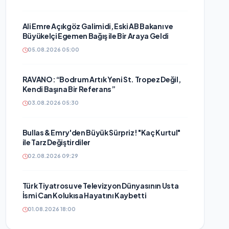
Ali Emre Açıkgöz Galimidi, Eski AB Bakanı ve
Büyükelçi Egemen Bağış ile Bir Araya Geldi
05.08.2026 05:00
RAVANO: “Bodrum Artık Yeni St. Tropez Değil,
Kendi Başına Bir Referans”
03.08.2026 05:30
Bullas & Emry'den Büyük Sürpriz! "Kaç Kurtul"
ile Tarz Değiştirdiler
02.08.2026 09:29
Türk Tiyatrosu ve Televizyon Dünyasının Usta
İsmi Can Kolukısa Hayatını Kaybetti
01.08.2026 18:00