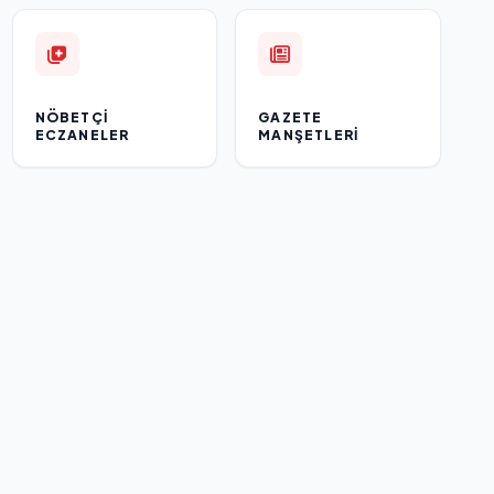
NÖBETÇI
GAZETE
ECZANELER
MANŞETLERI