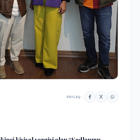
PAYLAŞ:
kinci kişisel sergisi olan “Kodlanmış