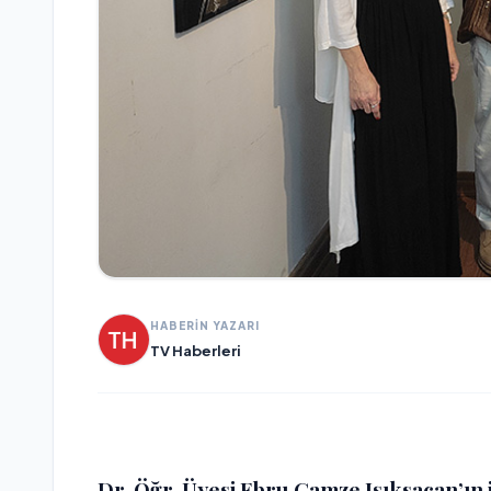
HABERİN YAZARI
TV Haberleri
Dr. Öğr. Üyesi Ebru Gamze Işıksaçan’ın i