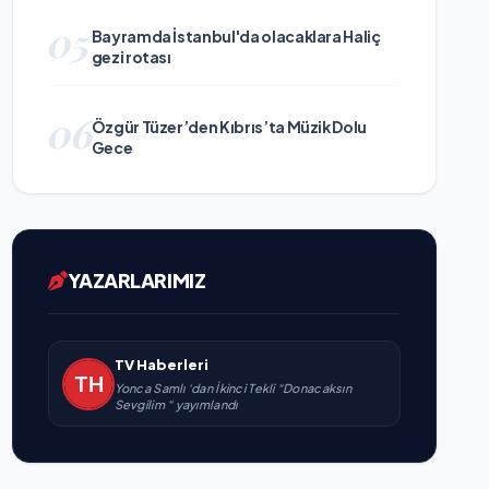
05
Bayramda İstanbul'da olacaklara Haliç
gezi rotası
06
Özgür Tüzer’den Kıbrıs’ta Müzik Dolu
Gece
YAZARLARIMIZ
TV Haberleri
Yonca Samlı ‘dan İkinci Tekli “Donacaksın
Sevgilim “ yayımlandı