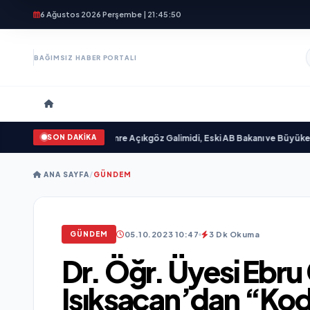
6 Ağustos 2026 Perşembe | 21:45:53
BAĞIMSIZ HABER PORTALI
SON DAKİKA
yımlandı
•
Ali Emre Açıkgöz Galimidi, Eski AB Bakanı ve Büyükelçi Egemen Bağı
ANA SAYFA
/
GÜNDEM
05.10.2023 10:47
3 Dk Okuma
GÜNDEM
Dr. Öğr. Üyesi Ebr
Işıksaçan’dan “Kod