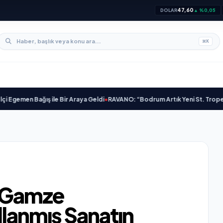
47,60
DOLAR
▲ %0,05
⌘
K
ş ile Bir Araya Geldi
•
RAVANO: “Bodrum Artık Yeni St. Tropez Değil, Kendi 
u Gamze
lanmış Sanatın