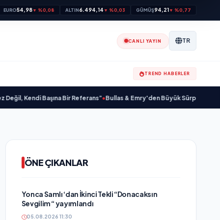
54,98
6.494,14
94,21
EURO
▼ %0,08
ALTIN
▼ %0,03
GÜMÜŞ
▼ %0,77
TR
CANLI YAYIN
TREND HABERLER
Başına Bir Referans”
•
Bullas & Emry'den Büyük Sürpriz! "Kaç Kurtul" ile Tar
ÖNE ÇIKANLAR
Yonca Samlı ‘dan İkinci Tekli “Donacaksın
Sevgilim “ yayımlandı
05.08.2026 11:30