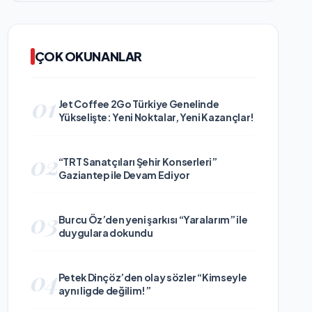
ÇOK OKUNANLAR
01
Jet Coffee 2Go Türkiye Genelinde
Yükselişte: Yeni Noktalar, Yeni Kazançlar!
02
“TRT Sanatçıları Şehir Konserleri”
Gaziantep ile Devam Ediyor
03
Burcu Öz’den yeni şarkısı “Yaralarım” ile
duygulara dokundu
04
Petek Dinçöz’den olay sözler “Kimseyle
aynı ligde değilim!”