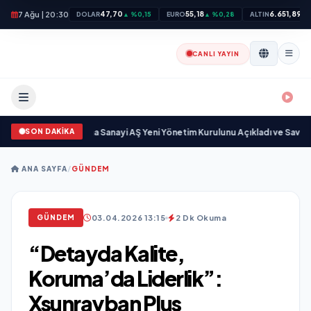
7 Ağu | 20:30
47,70
55,18
6.651,89
DOLAR
▲ %0,15
EURO
▲ %0,28
ALTIN
▲ 
CANLI YAYIN
SON DAKİKA
Açıkgöz Savunma Sanayi AŞ Yeni Yönetim Kurulunu Açıkladı ve Savunma Sa
ANA SAYFA
/
GÜNDEM
03.04.2026 13:15
2 Dk Okuma
GÜNDEM
“Detayda Kalite,
Koruma’da Liderlik”:
Xsunrayban Plus