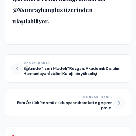
@Xsunraybanplus üzerinden
ulaşılabiliyor.
ÖNCEKİ HABER
Eğitimde “İzmir Modeli” Rüzgarı: Akademik Disiplini
Harmanlayan İzbilim Koleji’nin yükselişi
SONRAKİ HABER
Esra Öztürk’ten müzik dünyasını harekete geçiren
proje!