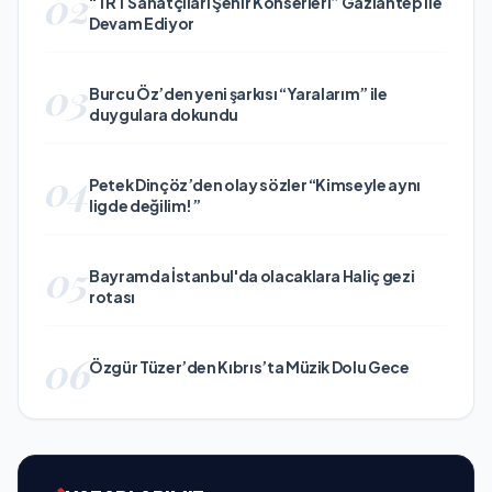
02
“TRT Sanatçıları Şehir Konserleri” Gaziantep ile
Devam Ediyor
03
Burcu Öz’den yeni şarkısı “Yaralarım” ile
duygulara dokundu
04
Petek Dinçöz’den olay sözler “Kimseyle aynı
ligde değilim!”
05
Bayramda İstanbul'da olacaklara Haliç gezi
rotası
06
Özgür Tüzer’den Kıbrıs’ta Müzik Dolu Gece