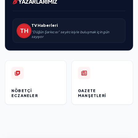
YAZARLARIMIZ
TV Haberleri
“Düğün Şarkıcısı” seyircisiyle buluşmak için gün
sayıyor
NÖBETÇI
GAZETE
ECZANELER
MANŞETLERI