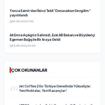
Yonca Samlı ‘dan İkinci Tekli “Donacaksın Sevgilim “
yayımlandı
05.08.2026 11:30
Ali Emre Açıkgöz Galimidi, Eski AB Bakanı ve Büyükelçi
Egemen Bağış ile Bir Araya Geldi
05.08.2026 05:00
ÇOK OKUNANLAR
01
Jet Coffee 2Go Türkiye Genelinde Yükselişte:
Yeni Noktalar, Yeni Kazançlar!