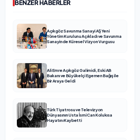
BENZER HABERLER
Açıkgöz Savunma Sanayi AŞ Yeni
Yönetim Kurulunu Açıkladı ve Savunma
Sanayinde Küresel Vizyon Vurgusu
Ali Emre Açıkgöz Galimidi, Eski AB
Bakanı ve Büyükelçi Egemen Bağış ile
Bir Araya Geldi
Türk Tiyatrosu ve Televizyon
Dünyasının Usta İsmi Can Kolukısa
Hayatını Kaybetti