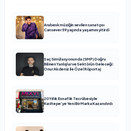
Arabesk müziğin sevilen sanatçısı
Cansever 59 yaşında yaşamını yitirdi
Saç Simülasyonunda (SMP) Doğru
Bilinen Yanlışlar ve Sektörün Geleceği:
Onur Akdeniz ile Özel Röportaj
20 Yıllık Esnaflık Tecrübesiyle
Kızıltepe'ye Yeni Bir Marka Kazandırdı