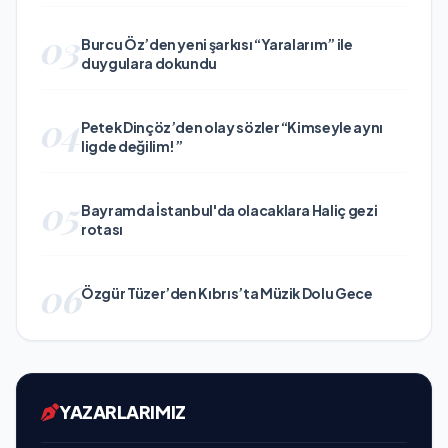
03
Burcu Öz’den yeni şarkısı “Yaralarım” ile
duygulara dokundu
04
Petek Dinçöz’den olay sözler “Kimseyle aynı
ligde değilim!”
05
Bayramda İstanbul'da olacaklara Haliç gezi
rotası
06
Özgür Tüzer’den Kıbrıs’ta Müzik Dolu Gece
YAZARLARIMIZ