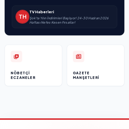
TV Haberleri
Şok'ta Yılın İndirimleri Başlıyor! 24-30 Haziran 2026
Haftası Nefes Kesen Fırsatlar!
NÖBETÇI
GAZETE
ECZANELER
MANŞETLERI