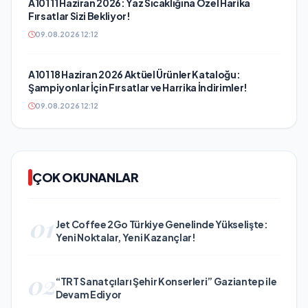
A101 11 Haziran 2026: Yaz Sıcaklığına Özel Harika
Fırsatlar Sizi Bekliyor!
09.08.2026 12:12
A101 18 Haziran 2026 Aktüel Ürünler Kataloğu:
Şampiyonlar İçin Fırsatlar ve Harrika İndirimler!
09.08.2026 12:12
ÇOK OKUNANLAR
01
Jet Coffee 2Go Türkiye Genelinde Yükselişte:
Yeni Noktalar, Yeni Kazançlar!
02
“TRT Sanatçıları Şehir Konserleri” Gaziantep ile
Devam Ediyor