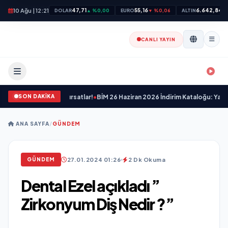
10 Ağu | 12:21
47,71
55,16
6.642,84
DOLAR
▲ %0,00
EURO
▼ %0,06
ALTIN
▼
CANLI YAYIN
SON DAKİKA
tası Nefes Kesen Fırsatlar!
•
BİM 26 Haziran 2026 İndirim Kataloğu: Yazınızı Ren
ANA SAYFA
/
GÜNDEM
27.01.2024 01:26
2 Dk Okuma
GÜNDEM
Dental Ezel açıkladı ”
Zirkonyum Diş Nedir ?”