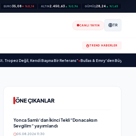
35,08
2.450,63
28,24
EURO
▼ %0,14
ALTIN
▲ %0,96
GÜMÜŞ
▲ %1,65
TR
CANLI YAYIN
TREND HABERLER
ğil, Kendi Başına Bir Referans”
•
Bullas & Emry'den Büyük Sürpriz! "Kaç Kurtu
ÖNE ÇIKANLAR
Yonca Samlı ‘dan İkinci Tekli “Donacaksın
Sevgilim “ yayımlandı
05.08.2026 11:30