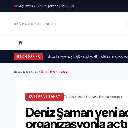
6 Ağustos 2026 Perşembe | 05:51:12
BAĞIMSIZ HABER PORTALI
SON DAKİKA
vgilim “ yayımlandı
•
Ali Emre Açıkgöz Galimidi, Eski AB Bakanı ve Büyükelçi 
ANA SAYFA
/
KÜLTÜR VE SANAT
12.06.2024 12:29
3 Dk Okuma
KÜLTÜR VE SANAT
Deniz Şaman yeni ad
organizasyonla açtı