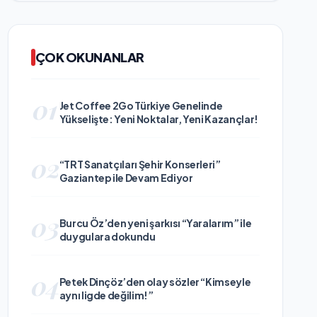
ÇOK OKUNANLAR
01
Jet Coffee 2Go Türkiye Genelinde
Yükselişte: Yeni Noktalar, Yeni Kazançlar!
02
“TRT Sanatçıları Şehir Konserleri”
Gaziantep ile Devam Ediyor
03
Burcu Öz’den yeni şarkısı “Yaralarım” ile
duygulara dokundu
04
Petek Dinçöz’den olay sözler “Kimseyle
aynı ligde değilim!”