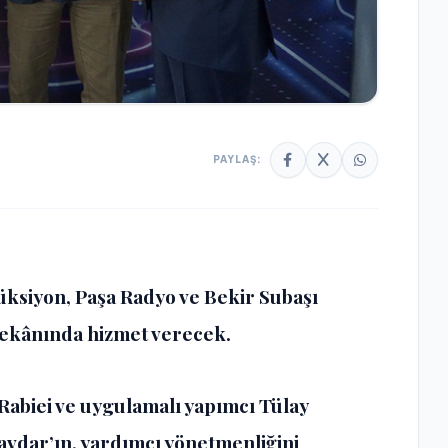
PAYLAŞ:
ksiyon, Paşa Radyo ve Bekir Subaşı
 mekânında hizmet verecek.
 Rabiei ve uygulamalı yapımcı Tülay
Çavdar’ın, yardımcı yönetmenliğini