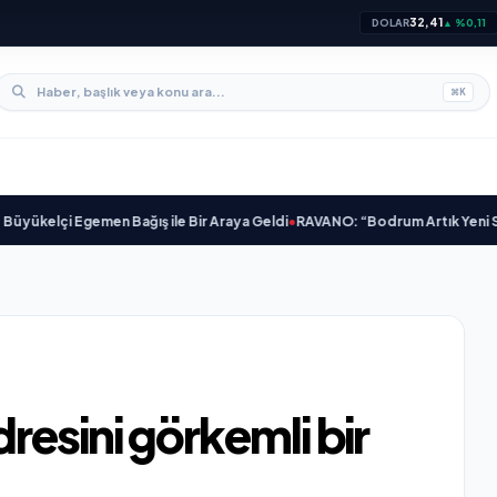
32,41
DOLAR
▲ %0,11
⌘
K
Egemen Bağış ile Bir Araya Geldi
•
RAVANO: “Bodrum Artık Yeni St. Tropez De
resini görkemli bir