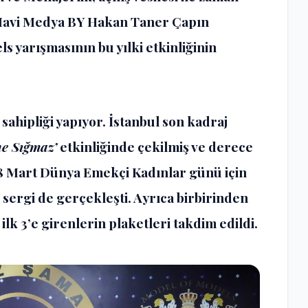
 Mavi Medya BY Hakan Taner Çapın
s yarışmasının bu yılki etkinliğinin
v sahipliği yapıyor. İstanbul son kadraj
e Sığmaz’
etkinliğinde çekilmiş ve derece
n 8 Mart Dünya Emekçi Kadınlar günü için
r sergi de gerçekleşti. Ayrıca birbirinden
 ilk 3’e girenlerin plaketleri takdim edildi.