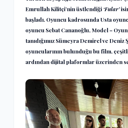
Emrullah Kilitçi’nin üstlendiği
‘Fular’
isi
başladı. Oyuncu kadrosunda Usta oyuncu
oyuncu Sebat Cananoğlu, Model – Oyunc
tanıdığımız Sümeyra Demirel ve Deniz
oyuncularının bulunduğu bu film, çeşitli
ardından dijital plaformlar üzerinden se