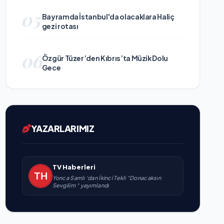
05
Bayramda İstanbul'da olacaklara Haliç
gezi rotası
06
Özgür Tüzer’den Kıbrıs’ta Müzik Dolu
Gece
YAZARLARIMIZ
TV Haberleri
Yonca Samlı ‘dan İkinci Tekli “Donacaksın
Sevgilim “ yayımlandı