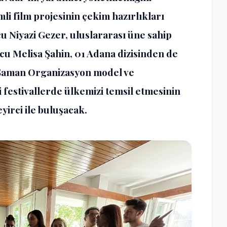
mli film projesinin çekim hazırlıkları
 Niyazi Gezer, uluslararası üne sahip
u Melisa Şahin, 01 Adana dizisinden de
 Şaman Organizasyon model ve
 festivallerde ülkemizi temsil etmesinin
yirci ile buluşacak.