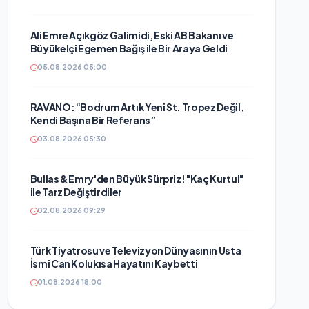
Ali Emre Açıkgöz Galimidi, Eski AB Bakanı ve
Büyükelçi Egemen Bağış ile Bir Araya Geldi
05.08.2026 05:00
RAVANO: “Bodrum Artık Yeni St. Tropez Değil,
Kendi Başına Bir Referans”
03.08.2026 05:30
Bullas & Emry'den Büyük Sürpriz! "Kaç Kurtul"
ile Tarz Değiştirdiler
02.08.2026 09:29
Türk Tiyatrosu ve Televizyon Dünyasının Usta
İsmi Can Kolukısa Hayatını Kaybetti
01.08.2026 18:00