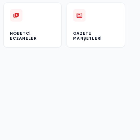
NÖBETÇI
GAZETE
ECZANELER
MANŞETLERI