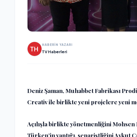
HABERİN YAZARI
TV Haberleri
Deniz Şaman, Muhabbet Fabrikası Prodü
Creativ ile birlikte yeni projelere yeni
Açılışla birlikte yönetmenliğini Mohsen
Türken’in yaptığı, senaristliğini Aykut 