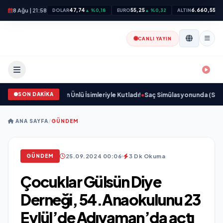
8 Ağu | 21:58
47,74
55,25
6.660,55
DOLAR
▲ %0,18
EURO
▲ %0,32
ALTIN
▲ 
CANLI YAYIN
SON DAKİKA
miyet Dünyasının Ünlü İsimleriyle Kutladı!
•
Saç Simülasyonunda (SMP) Doğru 
ANA SAYFA
/
GÜNDEM
25.09.2024 00:06
3 Dk Okuma
GÜNDEM
Çocuklar Gülsün Diye
Derneği, 54.Anaokulunu 23
Eylül’de Adıyaman’da açtı