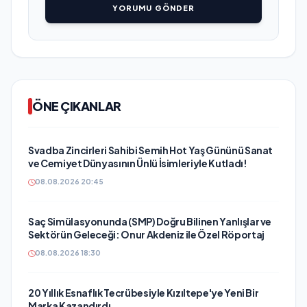
YORUMU GÖNDER
ÖNE ÇIKANLAR
Svadba Zincirleri Sahibi Semih Hot Yaş Gününü Sanat
ve Cemiyet Dünyasının Ünlü İsimleriyle Kutladı!
08.08.2026 20:45
Saç Simülasyonunda (SMP) Doğru Bilinen Yanlışlar ve
Sektörün Geleceği: Onur Akdeniz ile Özel Röportaj
08.08.2026 18:30
20 Yıllık Esnaflık Tecrübesiyle Kızıltepe'ye Yeni Bir
Marka Kazandırdı