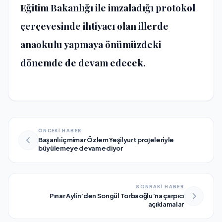
Eğitim Bakanlığı ile imzaladığı protokol
çerçevesinde ihtiyacı olan illerde
anaokulu yapmaya önümüzdeki
dönemde de devam edecek.
ÖNCEKİ HABER
Başarılı iç mimar Özlem Yeşilyurt projeleriyle
büyülemeye devam ediyor
SONRAKİ HABER
Pınar Aylin’den Songül Torbaoğlu’na çarpıcı
açıklamalar