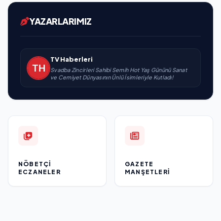
YAZARLARIMIZ
TV Haberleri
Svadba Zincirleri Sahibi Semih Hot Yaş Gününü Sanat
ve Cemiyet Dünyasının Ünlü İsimleriyle Kutladı!
NÖBETÇI
GAZETE
ECZANELER
MANŞETLERI