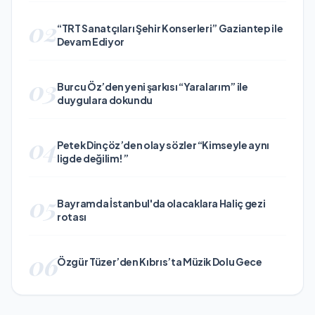
02
“TRT Sanatçıları Şehir Konserleri” Gaziantep ile
Devam Ediyor
03
Burcu Öz’den yeni şarkısı “Yaralarım” ile
duygulara dokundu
04
Petek Dinçöz’den olay sözler “Kimseyle aynı
ligde değilim!”
05
Bayramda İstanbul'da olacaklara Haliç gezi
rotası
06
Özgür Tüzer’den Kıbrıs’ta Müzik Dolu Gece