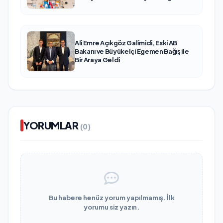
Ali Emre Açıkgöz Galimidi, Eski AB
Bakanı ve Büyükelçi Egemen Bağış ile
Bir Araya Geldi
YORUMLAR
(0)
Bu habere henüz yorum yapılmamış. İlk
yorumu siz yazın.