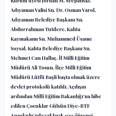
Kurulu üyesi Jordan M. Scepanski,
Adıyaman Valisi Sn. Dr, Osman Varol,
Adıyaman Belediye Başkanı Sn.
Abdurrahman Tutdere, Kahta
Kaymakamı Sn. Muhammed Üsame
Soysal, Kahta Belediye Başkanı Sn.
Mehmet Can Hallaç, İl Milli Eğitim
Müdürü Ali Tosun, İlçe Milli Eğitim
Müdürü Lütfü Başli başta olmak üzere
devlet protokolü katıldı. Açılışın
ardından Millî Eğitim Bakanlığı’na hibe
edilen Çocuklar Gülsün Diye-BTF
Anaokulu’nda yaklaşık 100 öğrenci