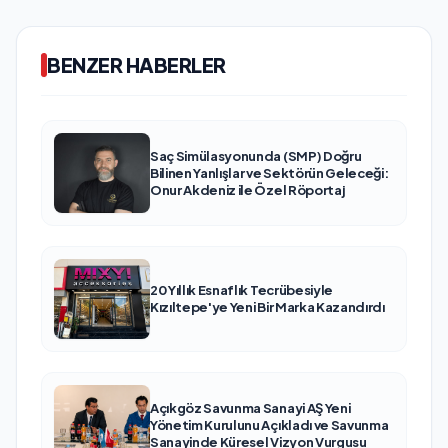
BENZER HABERLER
Saç Simülasyonunda (SMP) Doğru
Bilinen Yanlışlar ve Sektörün Geleceği:
Onur Akdeniz ile Özel Röportaj
20 Yıllık Esnaflık Tecrübesiyle
Kızıltepe'ye Yeni Bir Marka Kazandırdı
Açıkgöz Savunma Sanayi AŞ Yeni
Yönetim Kurulunu Açıkladı ve Savunma
Sanayinde Küresel Vizyon Vurgusu