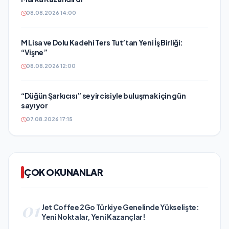
08.08.2026 14:00
M Lisa ve Dolu Kadehi Ters Tut’tan Yeni İş Birliği:
“Vişne”
08.08.2026 12:00
“Düğün Şarkıcısı” seyircisiyle buluşmak için gün
sayıyor
07.08.2026 17:15
ÇOK OKUNANLAR
01
Jet Coffee 2Go Türkiye Genelinde Yükselişte:
Yeni Noktalar, Yeni Kazançlar!