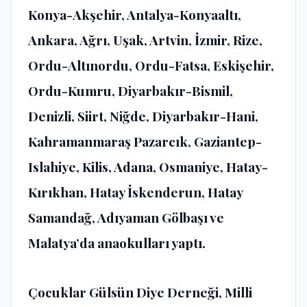
Konya-Akşehir, Antalya-Konyaaltı,
Ankara, Ağrı, Uşak, Artvin, İzmir, Rize,
Ordu-Altınordu, Ordu-Fatsa, Eskişehir,
Ordu-Kumru, Diyarbakır-Bismil,
Denizli, Siirt, Niğde, Diyarbakır-Hani,
Kahramanmaraş Pazarcık, Gaziantep-
Islahiye, Kilis, Adana, Osmaniye, Hatay-
Kırıkhan, Hatay İskenderun, Hatay
Samandağ, Adıyaman Gölbaşı ve
Malatya’da anaokulları yaptı.
Çocuklar Gülsün Diye Derneği, Milli