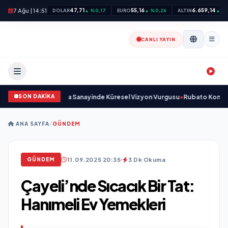
7 Ağu | 14:51
47,71
55,16
6.659,14
DOLAR
▲ %0,17
EURO
▲ %0,26
ALTIN
▲ %
CANLI YAYIN
SON DAKİKA
adı ve Savunma Sanayinde Küresel Vizyon Vurgusu
•
Rubato Konser Serisi M
ANA SAYFA
/
GÜNDEM
11.09.2025 20:35
3 Dk Okuma
GÜNDEM
Çayeli’nde Sıcacık Bir Tat:
Hanımeli Ev Yemekleri