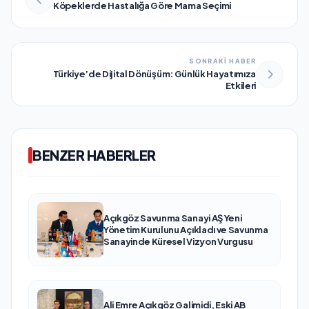
Köpeklerde Hastalığa Göre Mama Seçimi
SONRAKİ HABER
Türkiye’de Dijital Dönüşüm: Günlük Hayatımıza
Etkileri
BENZER HABERLER
Açıkgöz Savunma Sanayi AŞ Yeni
Yönetim Kurulunu Açıkladı ve Savunma
Sanayinde Küresel Vizyon Vurgusu
Ali Emre Açıkgöz Galimidi, Eski AB