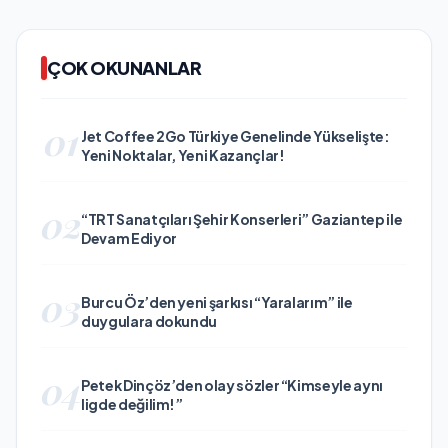
ÇOK OKUNANLAR
01
Jet Coffee 2Go Türkiye Genelinde Yükselişte:
Yeni Noktalar, Yeni Kazançlar!
02
“TRT Sanatçıları Şehir Konserleri” Gaziantep ile
Devam Ediyor
03
Burcu Öz’den yeni şarkısı “Yaralarım” ile
duygulara dokundu
04
Petek Dinçöz’den olay sözler “Kimseyle aynı
ligde değilim!”