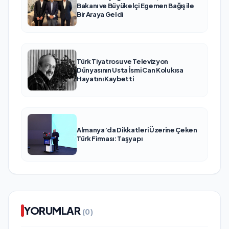
Bakanı ve Büyükelçi Egemen Bağış ile
Bir Araya Geldi
Türk Tiyatrosu ve Televizyon
Dünyasının Usta İsmi Can Kolukısa
Hayatını Kaybetti
Almanya’da Dikkatleri Üzerine Çeken
Türk Firması: Taşyapı
YORUMLAR
(0)