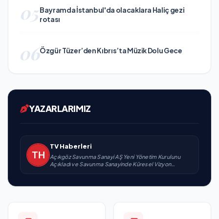
05
Bayramda İstanbul'da olacaklara Haliç gezi
rotası
06
Özgür Tüzer’den Kıbrıs’ta Müzik Dolu Gece
YAZARLARIMIZ
TV Haberleri
Açıkgöz Savunma Sanayi AŞ Yeni Yönetim Kurulunu
Açıkladı ve Savunma Sanayinde Küresel Vizyon
Vurgusu