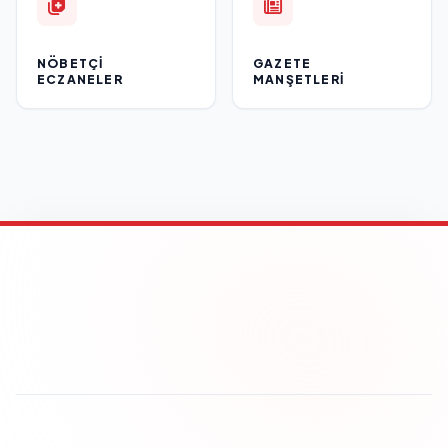
NÖBETÇI
GAZETE
ECZANELER
MANŞETLERI