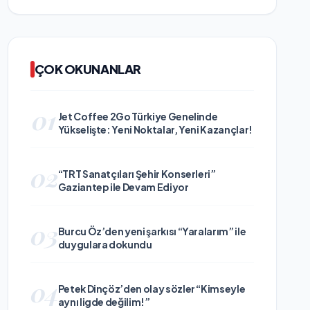
ÇOK OKUNANLAR
01
Jet Coffee 2Go Türkiye Genelinde
Yükselişte: Yeni Noktalar, Yeni Kazançlar!
02
“TRT Sanatçıları Şehir Konserleri”
Gaziantep ile Devam Ediyor
03
Burcu Öz’den yeni şarkısı “Yaralarım” ile
duygulara dokundu
04
Petek Dinçöz’den olay sözler “Kimseyle
aynı ligde değilim!”