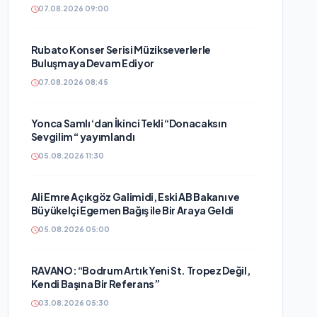
07.08.2026 09:00
Rubato Konser Serisi Müzikseverlerle
Buluşmaya Devam Ediyor
07.08.2026 08:45
Yonca Samlı ‘dan İkinci Tekli “Donacaksın
Sevgilim “ yayımlandı
05.08.2026 11:30
Ali Emre Açıkgöz Galimidi, Eski AB Bakanı ve
Büyükelçi Egemen Bağış ile Bir Araya Geldi
05.08.2026 05:00
RAVANO: “Bodrum Artık Yeni St. Tropez Değil,
Kendi Başına Bir Referans”
03.08.2026 05:30