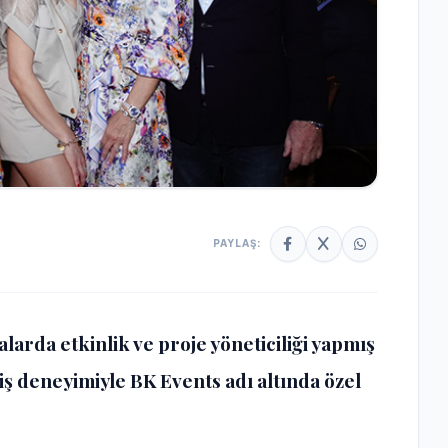
PAYLAŞ:
larda etkinlik ve proje yöneticiliği yapmış
iş deneyimiyle BK Events adı altında özel