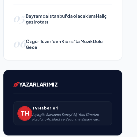
05
Bayramda İstanbul'da olacaklara Haliç
gezi rotası
06
Özgür Tüzer’den Kıbrıs’ta Müzik Dolu
Gece
YAZARLARIMIZ
TV Haberleri
Açıkgöz Savunma Sanayi AŞ Yeni Yönetim
Kurulunu Açıkladı ve Savunma Sanayinde
Küresel Vizyon Vurgusu