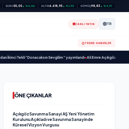
55,05
6.618,95
98,83
EURO
▲ %0,06
ALTIN
▲ %1,95
GÜMÜŞ
▲ %4,91
TR
CANLI YAYIN
TREND HABERLER
li “Donacaksın Sevgilim “ yayımlandı
•
Ali Emre Açıkgöz Galimidi, Eski AB Bak
ÖNE ÇIKANLAR
Açıkgöz Savunma Sanayi AŞ Yeni Yönetim
Kurulunu Açıkladı ve Savunma Sanayinde
Küresel Vizyon Vurgusu