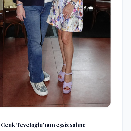
 Cenk Tevetoğlu’nun eşsiz sahne