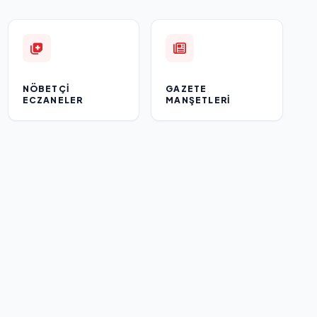
NÖBETÇI
GAZETE
ECZANELER
MANŞETLERI