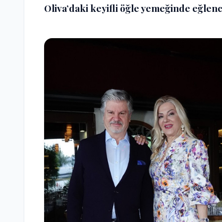
Oliva’daki keyifli öğle yemeğinde eğlenc