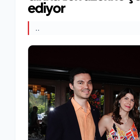
ediyor
..