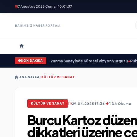
7 Ağustos 2026 Cuma | 10:01:40
BAĞIMSIZ HABER PORTALI
SON DAKİKA
Açıkladı ve Savunma Sanayinde Küresel Vizyon Vurgusu
•
Rubato Konser Se
ANA SAYFA
/
KÜLTÜR VE SANAT
29.04.2025 17:36
1 Dk Okuma
KÜLTÜR VE SANAT
Burcu Kartoz düzenle
dikkatleri üzerine