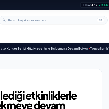
47,71
DOLAR
▲ %0,17
⌘
K
risi Müzikseverlerle Buluşmaya Devam Ediyor
•
Yonca Samlı ‘dan İkinci Tek
diği etkinliklerle
 çekmeye devam