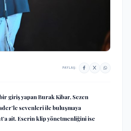
PAYLAŞ:
 bir giriş yapan Burak Kibar, Sezen
ader’le sevenleri ile buluşmaya
’a ait. Eserin klip yönetmenliğini ise