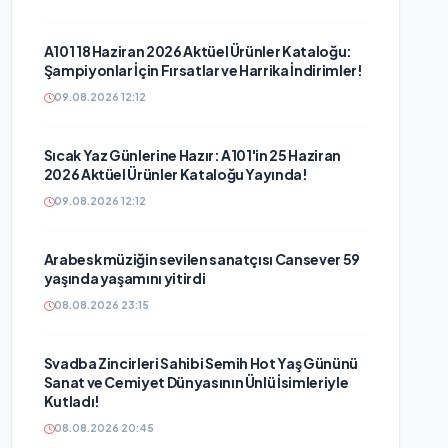
A101 18 Haziran 2026 Aktüel Ürünler Kataloğu:
Şampiyonlar İçin Fırsatlar ve Harrika İndirimler!
09.08.2026 12:12
Sıcak Yaz Günlerine Hazır: A101'in 25 Haziran
2026 Aktüel Ürünler Kataloğu Yayında!
09.08.2026 12:12
Arabesk müziğin sevilen sanatçısı Cansever 59
yaşında yaşamını yitirdi
08.08.2026 23:15
Svadba Zincirleri Sahibi Semih Hot Yaş Gününü
Sanat ve Cemiyet Dünyasının Ünlü İsimleriyle
Kutladı!
08.08.2026 20:45