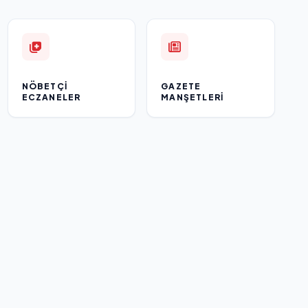
NÖBETÇI
GAZETE
ECZANELER
MANŞETLERI