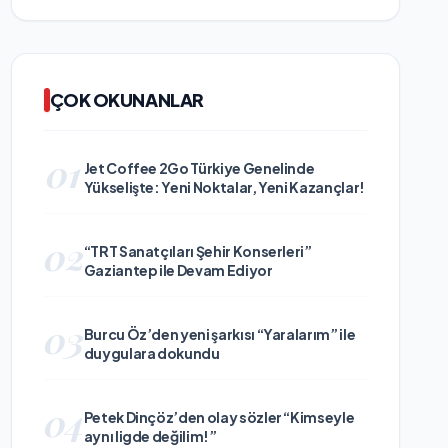
ÇOK OKUNANLAR
01
Jet Coffee 2Go Türkiye Genelinde
Yükselişte: Yeni Noktalar, Yeni Kazançlar!
02
“TRT Sanatçıları Şehir Konserleri”
Gaziantep ile Devam Ediyor
03
Burcu Öz’den yeni şarkısı “Yaralarım” ile
duygulara dokundu
04
Petek Dinçöz’den olay sözler “Kimseyle
aynı ligde değilim!”