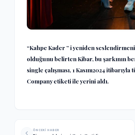
“Kahpe Kader ” i yeniden seslendirmenin
olduğunu belirten Kibar, bu şarkının ben
single çalışması, 1 Kasım2024 itibarıyla
Company etiketi ile yerini aldı.
ÖNCEKİ HABER