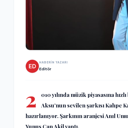
HABERİN YAZARI
Editör
2
010 yılında müzik piyasasına hızlı
Aksu’nun sevilen şarkısı Kahpe K
hazırlanıyor. Şarkının aranjesi Anıl Umut
Yunus Can Akil yaptı.