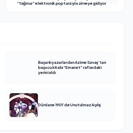
“Yağmur” elektronik pop tarzıyla zirveye gidiyor
Başarılı yazarlardan Azime Savaş’tan
başucu kitabı “Emanet” raflardaki
yerini aldı
Dürdane 1901’de Unutulmaz Açılış