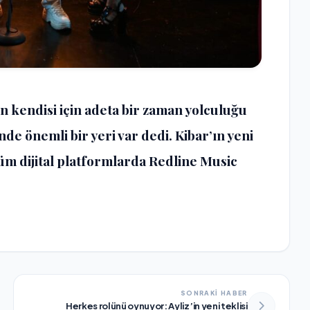
 kendisi için adeta bir zaman yolculuğu
de önemli bir yeri var dedi. Kibar’ın yeni
 tüm dijital platformlarda Redline Music
SONRAKİ HABER
Herkes rolünü oynuyor: Ayliz’in yeni teklisi