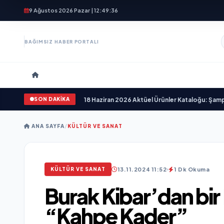
9 Ağustos 2026 Pazar | 12:49:38
BAĞIMSIZ HABER PORTALI
SON DAKİKA
 Sizi Bekliyor!
•
A101 18 Haziran 2026 Aktüel Ürünler Kataloğu: Şampiyonlar İçi
ANA SAYFA
/
KÜLTÜR VE SANAT
13.11.2024 11:52
1 Dk Okuma
KÜLTÜR VE SANAT
Burak Kibar’dan bir 
“Kahpe Kader”