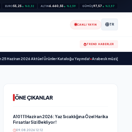
55,25
6.660,55
97,57
EURO
▲ %0,32
ALTIN
▲ %2,59
GÜMÜŞ
▲ %3,57
TR
CANLI YAYIN
TREND HABERLER
ziran 2026 Aktüel Ürünler Kataloğu Yayında!
•
Arabesk müziğin sevilen sanatç
ÖNE ÇIKANLAR
A101 11 Haziran 2026: Yaz Sıcaklığına Özel Harika
Fırsatlar Sizi Bekliyor!
09.08.2026 12:12