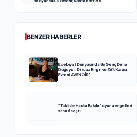
Bir oyunculuk zirvesi; Kosta Kortidis
BENZER HABERLER
Edebiyat Dünyasında Bir Genç Deha
Doğuyor: Dilruba Engin ve Zift Karası
Evreni ‘AVENOİR’
“Taklitle Hasta Bakılır” oyunu engelleri
sanatla aştı