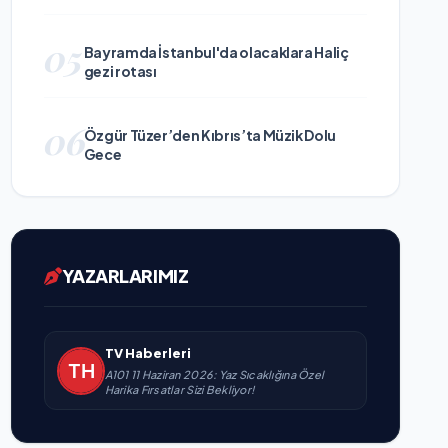
05
Bayramda İstanbul'da olacaklara Haliç
gezi rotası
06
Özgür Tüzer’den Kıbrıs’ta Müzik Dolu
Gece
YAZARLARIMIZ
TV Haberleri
A101 11 Haziran 2026: Yaz Sıcaklığına Özel
Harika Fırsatlar Sizi Bekliyor!