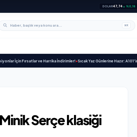
47,74
DOLAR
▲ %0,18
⌘
K
n Fırsatlar ve Harrika İndirimler!
•
Sıcak Yaz Günlerine Hazır: A101'in 25 Ha
Minik Serçe klasiği