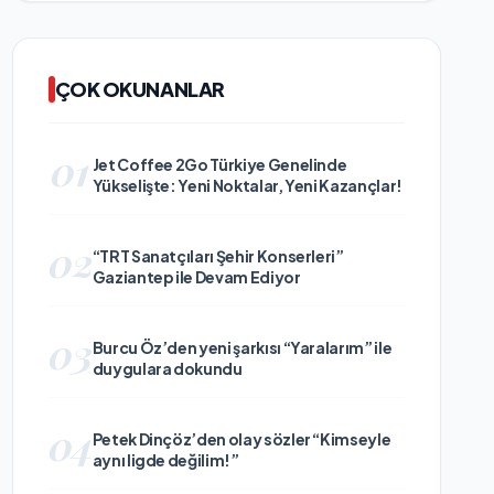
ÇOK OKUNANLAR
01
Jet Coffee 2Go Türkiye Genelinde
Yükselişte: Yeni Noktalar, Yeni Kazançlar!
02
“TRT Sanatçıları Şehir Konserleri”
Gaziantep ile Devam Ediyor
03
Burcu Öz’den yeni şarkısı “Yaralarım” ile
duygulara dokundu
04
Petek Dinçöz’den olay sözler “Kimseyle
aynı ligde değilim!”