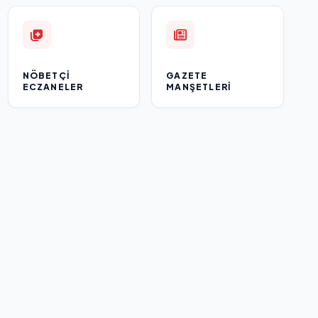
NÖBETÇI
GAZETE
ECZANELER
MANŞETLERI