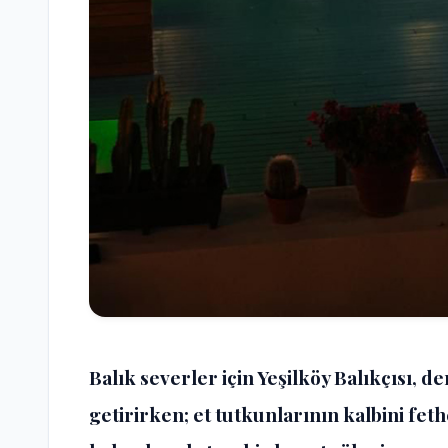
Balık severler için Yeşilköy Balıkçısı, d
getirirken; et tutkunlarının kalbini fe