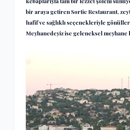
kebaplarıyla tam bir lezzet şöleni sunuy
bir araya getiren Sortie Restaurant, ze
hafif ve sağlıklı seçenekleriyle gönüller
Meyhanedeyiz ise geleneksel meyhane k