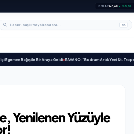
47,60
DOLAR
▲ %0,06
⌘
K
ağış ile Bir Araya Geldi
•
RAVANO: “Bodrum Artık Yeni St. Tropez Değil, Ken
ie, Yenilenen Yüzüyle
r!