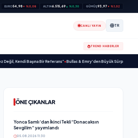
54,98
6.515,69
93,97
EURO
▼ %0,08
ALTIN
▲ %0,30
GÜMÜŞ
▼ %1,02
TR
CANLI YAYIN
TREND HABERLER
di Başına Bir Referans”
•
Bullas & Emry'den Büyük Sürpriz! "Kaç Kurtul" ile 
ÖNE ÇIKANLAR
Yonca Samlı ‘dan İkinci Tekli “Donacaksın
Sevgilim “ yayımlandı
05.08.2026 11:30