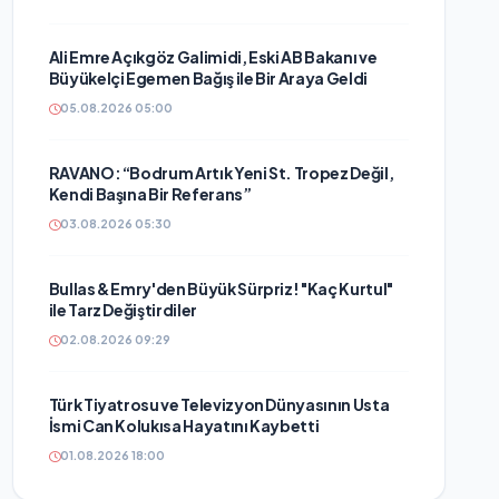
Ali Emre Açıkgöz Galimidi, Eski AB Bakanı ve
Büyükelçi Egemen Bağış ile Bir Araya Geldi
05.08.2026 05:00
RAVANO: “Bodrum Artık Yeni St. Tropez Değil,
Kendi Başına Bir Referans”
03.08.2026 05:30
Bullas & Emry'den Büyük Sürpriz! "Kaç Kurtul"
ile Tarz Değiştirdiler
02.08.2026 09:29
Türk Tiyatrosu ve Televizyon Dünyasının Usta
İsmi Can Kolukısa Hayatını Kaybetti
01.08.2026 18:00