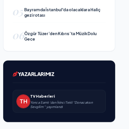
05
Bayramda İstanbul'da olacaklara Haliç
gezi rotası
06
Özgür Tüzer’den Kıbrıs’ta Müzik Dolu
Gece
YAZARLARIMIZ
TV Haberleri
Yonca Samlı ‘dan İkinci Tekli “Donacaksın
Sevgilim “ yayımlandı