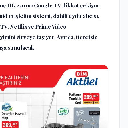
 İnç DG 22000 Google TV dikkat çekiyor.
 11 işletim sistemi, dahili uydu alıcısı,
TV, Netflix ve Prime Video
mini zirveye taşıyor. Ayrıca, ücretsiz
tışa sunulacak.