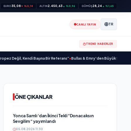
35,08
2.450,63
28,24
EURO
▼ %0,14
ALTIN
▲ %0,96
GÜMÜŞ
▲ %1,65
TR
CANLI YAYIN
TREND HABERLER
il, Kendi Başına Bir Referans”
•
Bullas & Emry'den Büyük Sürpriz! "Kaç Kurtu
ÖNE ÇIKANLAR
Yonca Samlı ‘dan İkinci Tekli “Donacaksın
Sevgilim “ yayımlandı
05.08.2026 11:30