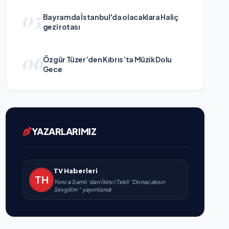
05
Bayramda İstanbul'da olacaklara Haliç
gezi rotası
06
Özgür Tüzer’den Kıbrıs’ta Müzik Dolu
Gece
YAZARLARIMIZ
TV Haberleri
Yonca Samlı ‘dan İkinci Tekli “Donacaksın
Sevgilim “ yayımlandı