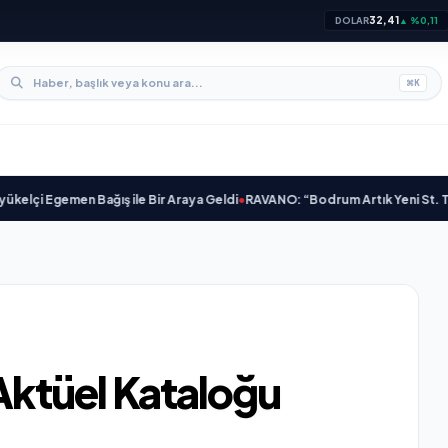
32,41
DOLAR
▲ %0,11
⌘
K
Egemen Bağış ile Bir Araya Geldi
•
RAVANO: “Bodrum Artık Yeni St. Tropez Değ
Aktüel Kataloğu