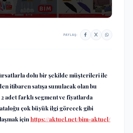
PAYLAŞ:
rsatlarla dolu bir şekilde müşterileri ile
den itibaren satışa sunulacak olan bu
 2 adet farklı segment ve fiyatlarda
ataloğu
çok büyük ilgi görecek gibi
laşmak için
https://aktuel.net/bim-aktuel/