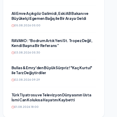
Ali Emre Açıkgöz Galimidi, Eski AB Bakanı ve
Büyükelçi Egemen Bağış ile Bir Araya Geldi
05.08.2026 05:00
RAVANO: “Bodrum Artık Yeni St. Tropez Değil,
Kendi Başına Bir Referans”
03.08.2026 05:30
Bullas & Emry'den Büyük Sürpriz! "Kaç Kurtul"
ile Tarz Değiştirdiler
02.08.2026 09:29
Türk Tiyatrosu ve Televizyon Dünyasının Usta
İsmi Can Kolukısa Hayatını Kaybetti
01.08.2026 18:00