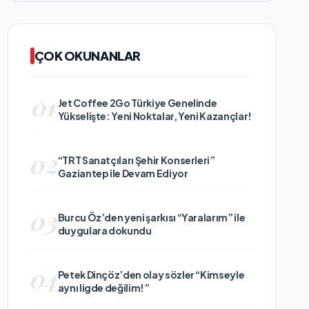
ÇOK OKUNANLAR
01
Jet Coffee 2Go Türkiye Genelinde
Yükselişte: Yeni Noktalar, Yeni Kazançlar!
02
“TRT Sanatçıları Şehir Konserleri”
Gaziantep ile Devam Ediyor
03
Burcu Öz’den yeni şarkısı “Yaralarım” ile
duygulara dokundu
04
Petek Dinçöz’den olay sözler “Kimseyle
aynı ligde değilim!”