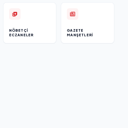
NÖBETÇI
GAZETE
ECZANELER
MANŞETLERI