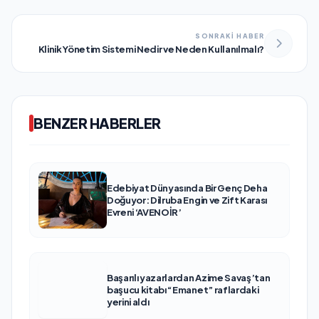
SONRAKİ HABER
Klinik Yönetim Sistemi Nedir ve Neden Kullanılmalı?
BENZER HABERLER
Edebiyat Dünyasında Bir Genç Deha
Doğuyor: Dilruba Engin ve Zift Karası
Evreni ‘AVENOİR’
Başarılı yazarlardan Azime Savaş’tan
başucu kitabı “Emanet” raflardaki
yerini aldı