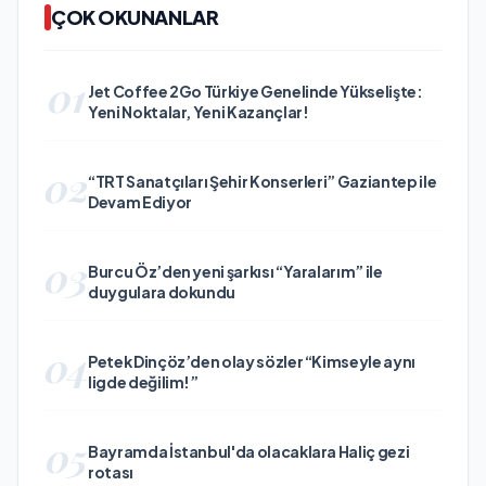
ÇOK OKUNANLAR
01
Jet Coffee 2Go Türkiye Genelinde Yükselişte:
Yeni Noktalar, Yeni Kazançlar!
02
“TRT Sanatçıları Şehir Konserleri” Gaziantep ile
Devam Ediyor
03
Burcu Öz’den yeni şarkısı “Yaralarım” ile
duygulara dokundu
04
Petek Dinçöz’den olay sözler “Kimseyle aynı
ligde değilim!”
05
Bayramda İstanbul'da olacaklara Haliç gezi
rotası