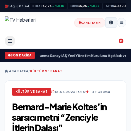
8 Ağu | 03:44
47,74
55,25
6.660,55
DOLAR
▲ %0,18
EURO
▲ %0,32
ALTIN
▲
CANLI YAYIN
SON DAKİKA
yıyor
•
Açıkgöz Savunma Sanayi AŞ Yeni Yönetim Kurulunu Açıkladı ve Sav
ANA SAYFA
/
KÜLTÜR VE SANAT
18.05.2026 16:15
1 Dk Okuma
KÜLTÜR VE SANAT
Bernard-Marie Koltes’in
sarsıcı metni “Zenciyle
İtlerin Dalaşı”