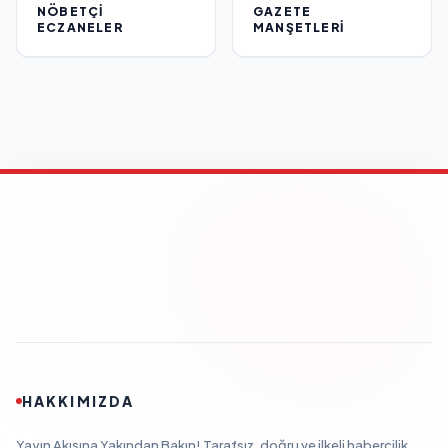
NÖBETÇI
GAZETE
ECZANELER
MANŞETLERI
HAKKIMIZDA
Yayın Akışına Yakından Bakın! Tarafsız, doğru ve ilkeli habercilik