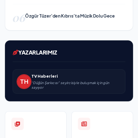
06
Özgür Tüzer’den Kıbrıs’ta Müzik Dolu Gece
YAZARLARIMIZ
TV Haberleri
“Düğün Şarkıcısı” seyircisiyle buluşmak için gün
sayıyor