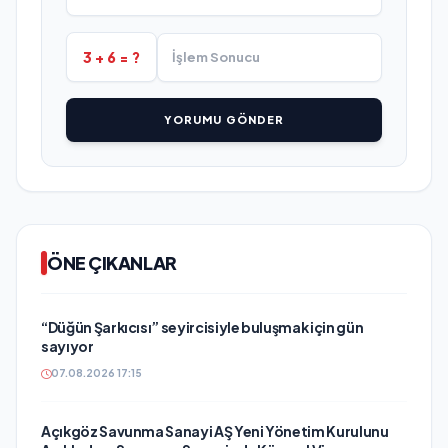
3 + 6 = ?
YORUMU GÖNDER
ÖNE ÇIKANLAR
“Düğün Şarkıcısı” seyircisiyle buluşmak için gün
sayıyor
07.08.2026 17:15
Açıkgöz Savunma Sanayi AŞ Yeni Yönetim Kurulunu