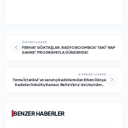
ÖNCEKİ HABER
FERHAT GÖKTAŞLAR, RADYO BOOMBOX’TAKİ “RAP
SAHNE” PROGRAMIYLA GÜNDEMDE!
SONRAKİ HABER
Tema İstanbul’un sanatçı kadınlarından Erken Dünya
Kadınlar Günü Kutlaması: Bella Vista’da Unutulmaz
Bir Gece
BENZER HABERLER