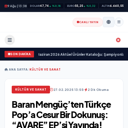
9 Ağu | 13:38
47,74
55,25
6.660,55
DOLAR
▲ %0,18
EURO
▲ %0,32
ALTIN
▲ 
CANLI YAYIN
SON DAKİKA
ekliyor!
•
A101 18 Haziran 2026 Aktüel Ürünler Kataloğu: Şampiyonlar İçin Fırsa
ANA SAYFA
/
KÜLTÜR VE SANAT
27.02.2025 13:55
2 Dk Okuma
KÜLTÜR VE SANAT
Baran Mengüç’ten Türkçe
Pop’a Cesur Bir Dokunuş:
“AVARE” EP’si Yayında!