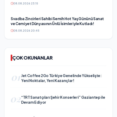
08.08.2026 23:15
Svadba Zincirleri Sahibi Semih Hot Yaş Gününü Sanat
ve Cemiyet Dünyasının Ünlü İsimleriyle Kutladı!
08.08.2026 20:45
ÇOK OKUNANLAR
01
Jet Coffee 2Go Türkiye Genelinde Yükselişte:
Yeni Noktalar, Yeni Kazançlar!
02
“TRT Sanatçıları Şehir Konserleri” Gaziantep ile
Devam Ediyor