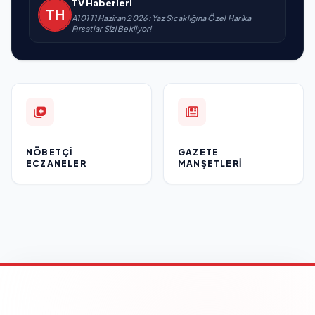
TV Haberleri
A101 11 Haziran 2026: Yaz Sıcaklığına Özel Harika
Fırsatlar Sizi Bekliyor!
NÖBETÇI
GAZETE
ECZANELER
MANŞETLERI