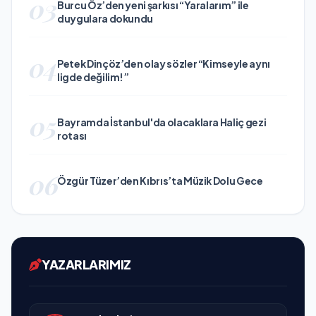
03
Burcu Öz’den yeni şarkısı “Yaralarım” ile
duygulara dokundu
04
Petek Dinçöz’den olay sözler “Kimseyle aynı
ligde değilim!”
05
Bayramda İstanbul'da olacaklara Haliç gezi
rotası
06
Özgür Tüzer’den Kıbrıs’ta Müzik Dolu Gece
YAZARLARIMIZ