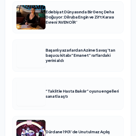
Edebiyat Dünyasında Bir Genç Deha
Doğuyor: Dilruba Engin ve Zift Karası
Evreni ‘AVENOİR’
Başarılı yazarlardan Azime Savaş’tan
başucu kitabı “Emanet” raflardaki
yerini aldı
“Taklitle Hasta Bakılır” oyunu engelleri
sanatla aştı
Dürdane 1901’de Unutulmaz Açılış