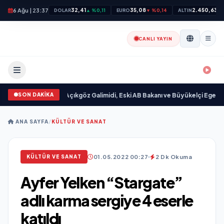
6 Ağu | 23:37
32,41
35,08
2.450,63
DOLAR
▲ %0,11
EURO
▼ %0,14
ALTIN
▲ 
CANLI YAYIN
SON DAKİKA
andı
•
Ali Emre Açıkgöz Galimidi, Eski AB Bakanı ve Büyükelçi Egemen Bağış i
ANA SAYFA
/
KÜLTÜR VE SANAT
01.05.2022 00:27
2 Dk Okuma
KÜLTÜR VE SANAT
Ayfer Yelken “Stargate”
adlı karma sergiye 4 eserle
katıldı