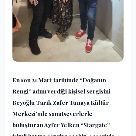
En son 21 Mart tarihinde “Doğanın
Rengi” adını verdiği kişisel sergisini
Beyoğlu Tarık Zafer Tunaya Kültür
Merkezi’nde sanatseverlerle
buluşturan Ayfer Yelken “Stargate”
isimli karma sergiye seçkin 4 eseriyle