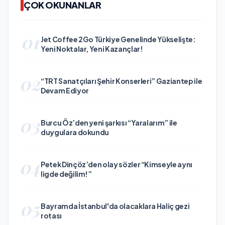
ÇOK OKUNANLAR
01
Jet Coffee 2Go Türkiye Genelinde Yükselişte:
Yeni Noktalar, Yeni Kazançlar!
02
“TRT Sanatçıları Şehir Konserleri” Gaziantep ile
Devam Ediyor
03
Burcu Öz’den yeni şarkısı “Yaralarım” ile
duygulara dokundu
04
Petek Dinçöz’den olay sözler “Kimseyle aynı
ligde değilim!”
05
Bayramda İstanbul'da olacaklara Haliç gezi
rotası