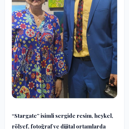
“Stargate” isimli sergide resim, heykel,
rölyef, fotoğraf ve dijital ortamlarda