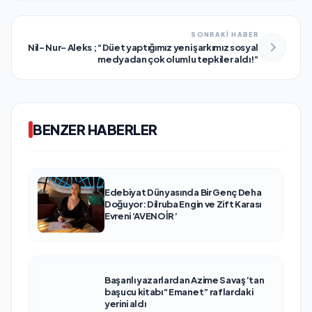
SONRAKİ HABER
Nil- Nur- Aleks ; “Düet yaptığımız yeni şarkımız sosyal
medyadan çok olumlu tepkiler aldı!”
BENZER HABERLER
Edebiyat Dünyasında Bir Genç Deha
Doğuyor: Dilruba Engin ve Zift Karası
Evreni ‘AVENOİR’
Başarılı yazarlardan Azime Savaş’tan
başucu kitabı “Emanet” raflardaki
yerini aldı