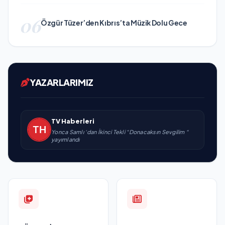
06
Özgür Tüzer’den Kıbrıs’ta Müzik Dolu Gece
YAZARLARIMIZ
TV Haberleri
Yonca Samlı ‘dan İkinci Tekli “Donacaksın Sevgilim “
yayımlandı