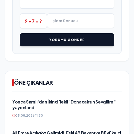
9 + 7 = ?
YORUMU GÖNDER
ÖNE ÇIKANLAR
Yonca Samlı ‘dan İkinci Tekli “Donacaksın Sevgilim “
yayımlandı
05.08.2026 11:30
Ali Emre Açıkgöz Galimidi, Eski AB Bakanı ve Büyükelçi