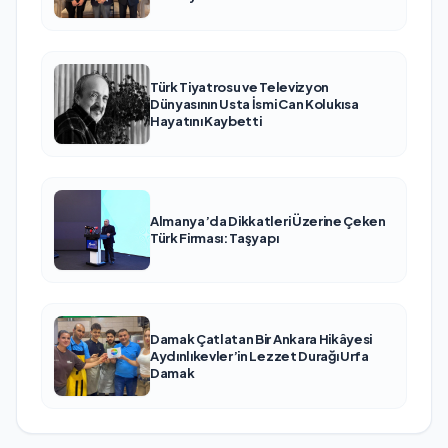
Türk Tiyatrosu ve Televizyon
Dünyasının Usta İsmi Can Kolukısa
Hayatını Kaybetti
Almanya’da Dikkatleri Üzerine Çeken
Türk Firması: Taşyapı
Damak Çatlatan Bir Ankara Hikâyesi
Aydınlıkevler’in Lezzet Durağı Urfa
Damak