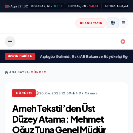
6 Ağu | 21:32
32,41
35,08
2.450,63
DOLAR
▲ %0,11
EURO
▼ %0,14
ALTIN
▲ 
CANLI YAYIN
SON DAKİKA
ımlandı
•
Ali Emre Açıkgöz Galimidi, Eski AB Bakanı ve Büyükelçi Egemen Bağış
ANA SAYFA
/
GÜNDEM
20.06.2025 12:59
4 Dk Okuma
GÜNDEM
Arneh Tekstil’den Üst
Düzey Atama: Mehmet
Oğuz Tuna Genel Müdür