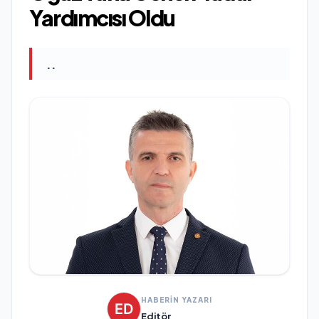
Yardımcısı Oldu
..
HABERİN YAZARI
Editör