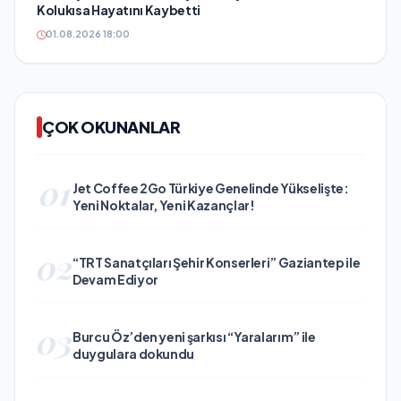
Kolukısa Hayatını Kaybetti
01.08.2026 18:00
ÇOK OKUNANLAR
01
Jet Coffee 2Go Türkiye Genelinde Yükselişte:
Yeni Noktalar, Yeni Kazançlar!
02
“TRT Sanatçıları Şehir Konserleri” Gaziantep ile
Devam Ediyor
03
Burcu Öz’den yeni şarkısı “Yaralarım” ile
duygulara dokundu