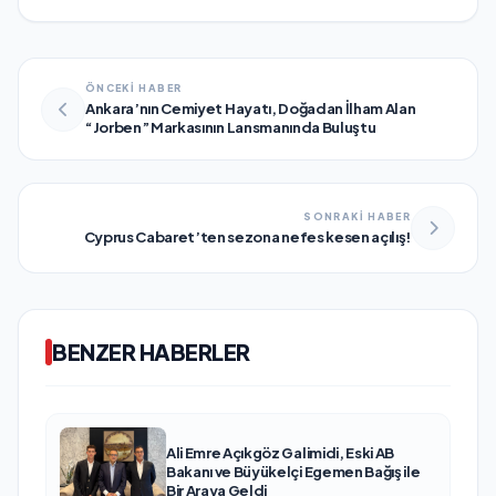
ÖNCEKİ HABER
Ankara’nın Cemiyet Hayatı, Doğadan İlham Alan
“Jorben” Markasının Lansmanında Buluştu
SONRAKİ HABER
Cyprus Cabaret’ten sezona nefes kesen açılış!
BENZER HABERLER
Ali Emre Açıkgöz Galimidi, Eski AB
Bakanı ve Büyükelçi Egemen Bağış ile
Bir Araya Geldi