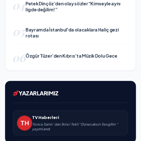
04
Petek Dinçöz’den olay sözler “Kimseyle aynı
ligde değilim!”
05
Bayramda İstanbul'da olacaklara Haliç gezi
rotası
06
Özgür Tüzer’den Kıbrıs’ta Müzik Dolu Gece
YAZARLARIMIZ
TV Haberleri
Yonca Samlı ‘dan İkinci Tekli “Donacaksın Sevgilim “
yayımlandı