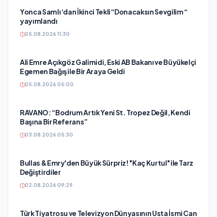
Yonca Samlı ‘dan İkinci Tekli “Donacaksın Sevgilim “
yayımlandı
05.08.2026 11:30
Ali Emre Açıkgöz Galimidi, Eski AB Bakanı ve Büyükelçi
Egemen Bağış ile Bir Araya Geldi
05.08.2026 05:00
RAVANO: “Bodrum Artık Yeni St. Tropez Değil, Kendi
Başına Bir Referans”
03.08.2026 05:30
Bullas & Emry'den Büyük Sürpriz! "Kaç Kurtul" ile Tarz
Değiştirdiler
02.08.2026 09:29
Türk Tiyatrosu ve Televizyon Dünyasının Usta İsmi Can