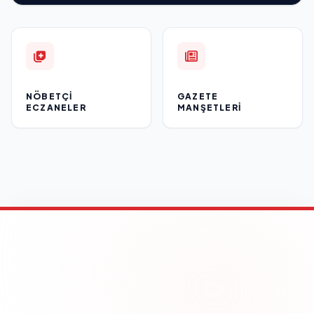
NÖBETÇI
GAZETE
ECZANELER
MANŞETLERI