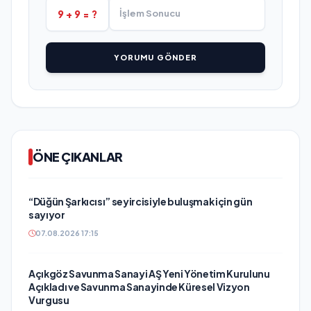
9 + 9 = ?
YORUMU GÖNDER
ÖNE ÇIKANLAR
“Düğün Şarkıcısı” seyircisiyle buluşmak için gün
sayıyor
07.08.2026 17:15
Açıkgöz Savunma Sanayi AŞ Yeni Yönetim Kurulunu
Açıkladı ve Savunma Sanayinde Küresel Vizyon
Vurgusu