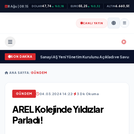
8 Ağu | 08:15
47,74
55,25
6.660,55
DOLAR
▲ %0,18
EURO
▲ %0,32
ALTIN
▲ 
CANLI YAYIN
SON DAKİKA
kgöz Savunma Sanayi AŞ Yeni Yönetim Kurulunu Açıkladı ve Savunma Sana
ANA SAYFA
/
GÜNDEM
04.03.2024 14:22
3 Dk Okuma
GÜNDEM
AREL Kolejinde Yıldızlar
Parladı!