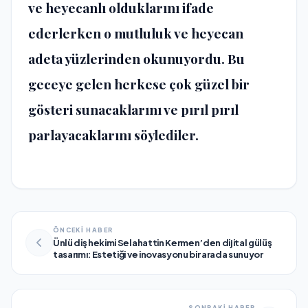
ve heyecanlı olduklarını ifade
ederlerken o mutluluk ve heyecan
adeta yüzlerinden okunuyordu. Bu
geceye gelen herkese çok güzel bir
gösteri sunacaklarını ve pırıl pırıl
parlayacaklarını söylediler.
ÖNCEKİ HABER
Ünlü diş hekimi Selahattin Kermen’den dijital gülüş
tasarımı: Estetiği ve inovasyonu bir arada sunuyor
SONRAKİ HABER