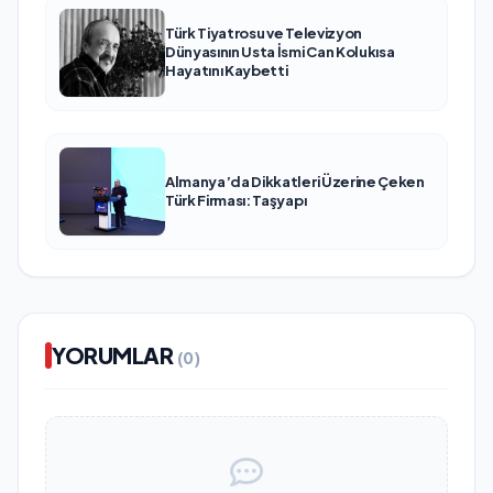
Türk Tiyatrosu ve Televizyon
Dünyasının Usta İsmi Can Kolukısa
Hayatını Kaybetti
Almanya’da Dikkatleri Üzerine Çeken
Türk Firması: Taşyapı
YORUMLAR
(0)