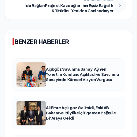
İda Bağları Projesi, Kazdağları’nın Eşsiz Bağcılık
Kültürünü Yeniden Canlandırıyor
BENZER HABERLER
Açıkgöz Savunma Sanayi AŞ Yeni
Yönetim Kurulunu Açıkladı ve Savunma
Sanayinde Küresel Vizyon Vurgusu
Ali Emre Açıkgöz Galimidi, Eski AB
Bakanı ve Büyükelçi Egemen Bağış ile
Bir Araya Geldi