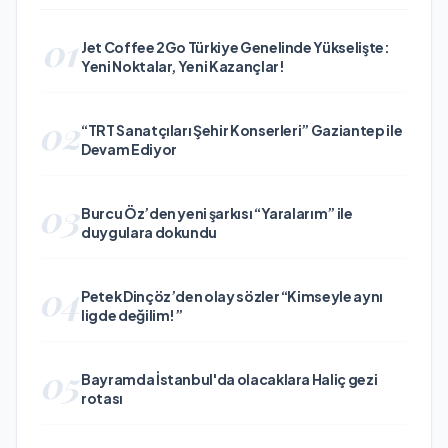
01
Jet Coffee 2Go Türkiye Genelinde Yükselişte:
Yeni Noktalar, Yeni Kazançlar!
02
“TRT Sanatçıları Şehir Konserleri” Gaziantep ile
Devam Ediyor
03
Burcu Öz’den yeni şarkısı “Yaralarım” ile
duygulara dokundu
04
Petek Dinçöz’den olay sözler “Kimseyle aynı
ligde değilim!”
05
Bayramda İstanbul'da olacaklara Haliç gezi
rotası