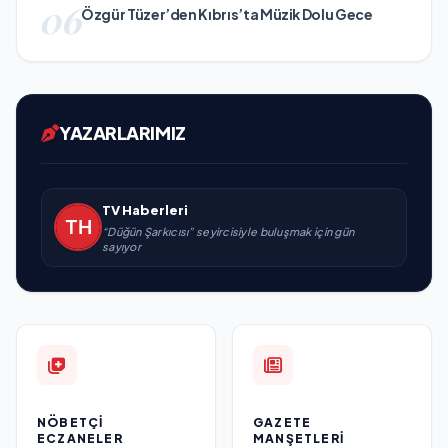
06
Özgür Tüzer’den Kıbrıs’ta Müzik Dolu Gece
YAZARLARIMIZ
TV Haberleri
“Düğün Şarkıcısı” seyircisiyle buluşmak için gün
sayıyor
NÖBETÇI
GAZETE
ECZANELER
MANŞETLERI