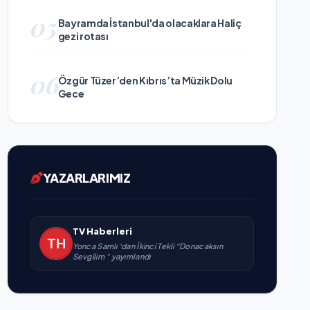
05
Bayramda İstanbul'da olacaklara Haliç
gezi rotası
06
Özgür Tüzer’den Kıbrıs’ta Müzik Dolu
Gece
YAZARLARIMIZ
TV Haberleri
Yonca Samlı ‘dan İkinci Tekli “Donacaksın
Sevgilim “ yayımlandı