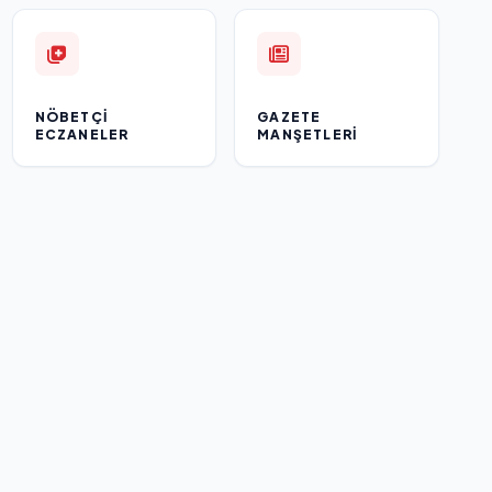
NÖBETÇI
GAZETE
ECZANELER
MANŞETLERI