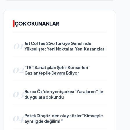
ÇOK OKUNANLAR
01
Jet Coffee 2Go Türkiye Genelinde
Yükselişte: Yeni Noktalar, Yeni Kazançlar!
02
“TRT Sanatçıları Şehir Konserleri”
Gaziantep ile Devam Ediyor
03
Burcu Öz’den yeni şarkısı “Yaralarım” ile
duygulara dokundu
04
Petek Dinçöz’den olay sözler “Kimseyle
aynı ligde değilim!”