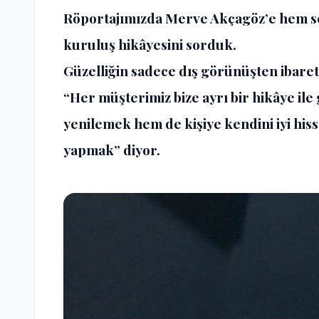
Röportajımızda
Merve Akçagöz’
e hem s
kuruluş hikâyesini sorduk.
Güzelliğin sadece dış görünüşten ibar
“Her müşterimiz bize ayrı bir hikâye i
yenilemek hem de kişiye kendini iyi his
yapmak” diyor.