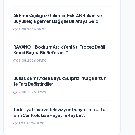
Ali Emre Açıkgöz Galimidi, Eski AB Bakanı ve
Büyükelçi Egemen Bağış ile Bir Araya Geldi
05.08.2026 05:00
RAVANO: “Bodrum Artık Yeni St. Tropez Değil,
Kendi Başına Bir Referans”
03.08.2026 05:30
Bullas & Emry'den Büyük Sürpriz! "Kaç Kurtul"
ile Tarz Değiştirdiler
02.08.2026 09:29
Türk Tiyatrosu ve Televizyon Dünyasının Usta
İsmi Can Kolukısa Hayatını Kaybetti
01.08.2026 18:00