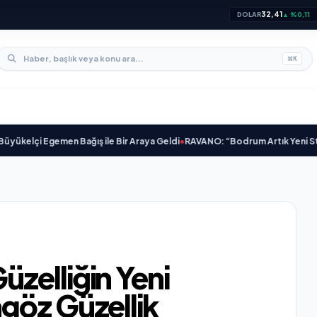
32,41
DOLAR
▲ %0,11
⌘
K
gemen Bağış ile Bir Araya Geldi
•
RAVANO: “Bodrum Artık Yeni St. Tropez Deği
zelliğin Yeni
göz Güzellik