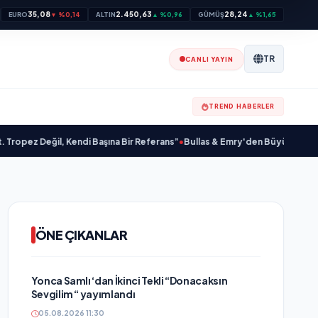
35,08
2.450,63
28,24
EURO
▼ %0,14
ALTIN
▲ %0,96
GÜMÜŞ
▲ %1,65
TR
CANLI YAYIN
TREND HABERLER
l, Kendi Başına Bir Referans”
•
Bullas & Emry'den Büyük Sürpriz! "Kaç Kurtul
ÖNE ÇIKANLAR
Yonca Samlı ‘dan İkinci Tekli “Donacaksın
Sevgilim “ yayımlandı
05.08.2026 11:30