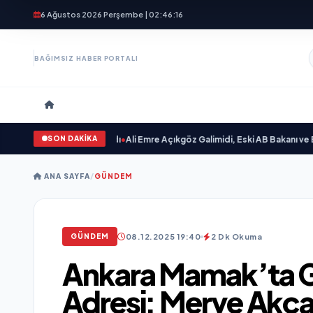
6 Ağustos 2026 Perşembe | 02:46:18
BAĞIMSIZ HABER PORTALI
SON DAKİKA
ilim “ yayımlandı
•
Ali Emre Açıkgöz Galimidi, Eski AB Bakanı ve Büyükelçi E
ANA SAYFA
/
GÜNDEM
08.12.2025 19:40
2 Dk Okuma
GÜNDEM
Ankara Mamak’ta Gü
Adresi: Merve Akça