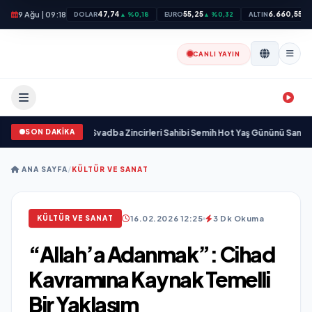
9 Ağu | 09:18
47,74
55,25
6.660,55
DOLAR
▲ %0,18
EURO
▲ %0,32
ALTIN
▲ 
CANLI YAYIN
SON DAKİKA
aşamını yitirdi
•
Svadba Zincirleri Sahibi Semih Hot Yaş Gününü Sanat ve Cem
ANA SAYFA
/
KÜLTÜR VE SANAT
16.02.2026 12:25
3 Dk Okuma
KÜLTÜR VE SANAT
“Allah’a Adanmak”: Cihad
Kavramına Kaynak Temelli
Bir Yaklaşım