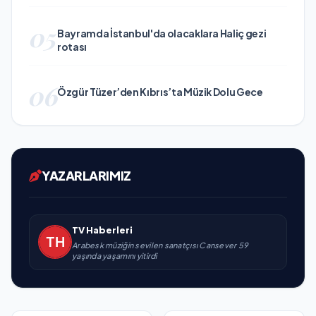
05
Bayramda İstanbul'da olacaklara Haliç gezi
rotası
06
Özgür Tüzer’den Kıbrıs’ta Müzik Dolu Gece
YAZARLARIMIZ
TV Haberleri
Arabesk müziğin sevilen sanatçısı Cansever 59
yaşında yaşamını yitirdi