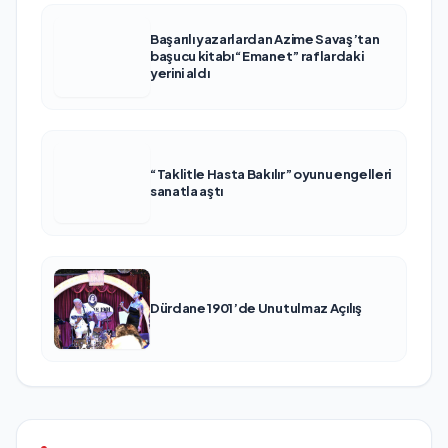
Başarılı yazarlardan Azime Savaş’tan
başucu kitabı “Emanet” raflardaki
yerini aldı
“Taklitle Hasta Bakılır” oyunu engelleri
sanatla aştı
Dürdane 1901’de Unutulmaz Açılış