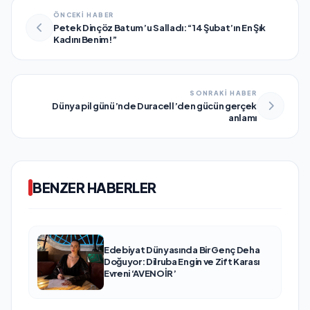
ÖNCEKİ HABER
Petek Dinçöz Batum’u Salladı: “14 Şubat’ın En Şık
Kadını Benim!”
SONRAKİ HABER
Dünya pil günü’nde Duracell’den gücün gerçek
anlamı
BENZER HABERLER
Edebiyat Dünyasında Bir Genç Deha
Doğuyor: Dilruba Engin ve Zift Karası
Evreni ‘AVENOİR’