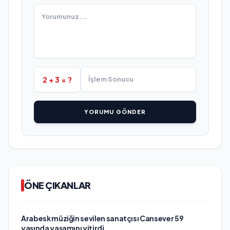
2 + 3 = ?
YORUMU GÖNDER
ÖNE ÇIKANLAR
Arabesk müziğin sevilen sanatçısı Cansever 59
yaşında yaşamını yitirdi