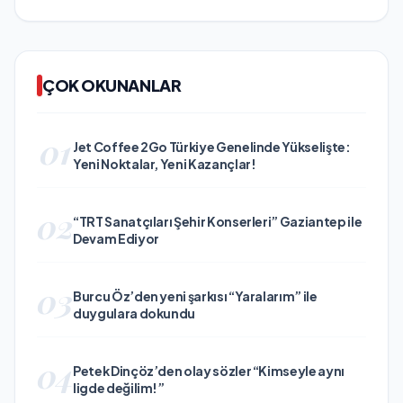
ÇOK OKUNANLAR
01
Jet Coffee 2Go Türkiye Genelinde Yükselişte:
Yeni Noktalar, Yeni Kazançlar!
02
“TRT Sanatçıları Şehir Konserleri” Gaziantep ile
Devam Ediyor
03
Burcu Öz’den yeni şarkısı “Yaralarım” ile
duygulara dokundu
04
Petek Dinçöz’den olay sözler “Kimseyle aynı
ligde değilim!”