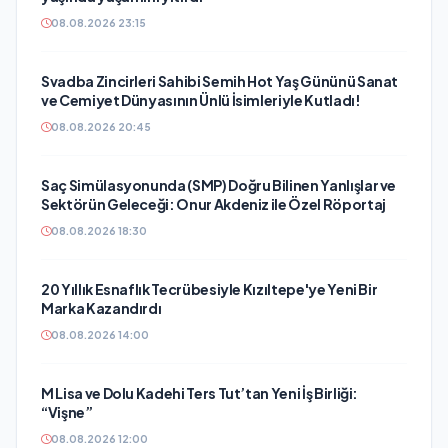
08.08.2026 23:15
Svadba Zincirleri Sahibi Semih Hot Yaş Gününü Sanat
ve Cemiyet Dünyasının Ünlü İsimleriyle Kutladı!
08.08.2026 20:45
Saç Simülasyonunda (SMP) Doğru Bilinen Yanlışlar ve
Sektörün Geleceği: Onur Akdeniz ile Özel Röportaj
08.08.2026 18:30
20 Yıllık Esnaflık Tecrübesiyle Kızıltepe'ye Yeni Bir
Marka Kazandırdı
08.08.2026 14:00
M Lisa ve Dolu Kadehi Ters Tut’tan Yeni İş Birliği:
“Vişne”
08.08.2026 12:00