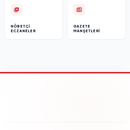
NÖBETÇI
GAZETE
ECZANELER
MANŞETLERI