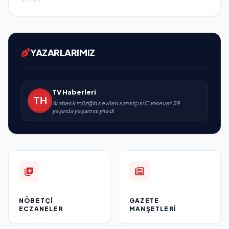
YAZARLARIMIZ
TV Haberleri
Arabesk müziğin sevilen sanatçısı Cansever 59
yaşında yaşamını yitirdi
NÖBETÇI
GAZETE
ECZANELER
MANŞETLERI