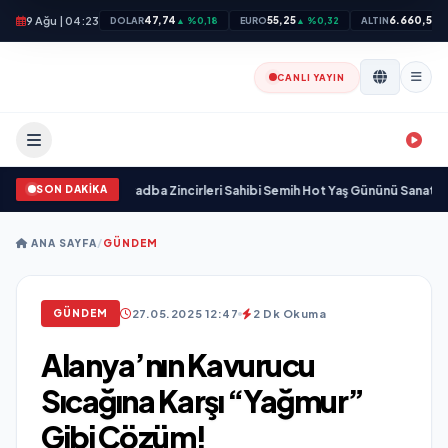
9 Ağu | 04:23
47,74
55,25
6.660,55
DOLAR
▲ %0,18
EURO
▲ %0,32
ALTIN
▲
CANLI YAYIN
SON DAKİKA
amını yitirdi
•
Svadba Zincirleri Sahibi Semih Hot Yaş Gününü Sanat ve Cemiy
ANA SAYFA
/
GÜNDEM
27.05.2025 12:47
2 Dk Okuma
GÜNDEM
Alanya’nın Kavurucu
Sıcağına Karşı “Yağmur”
Gibi Çözüm!