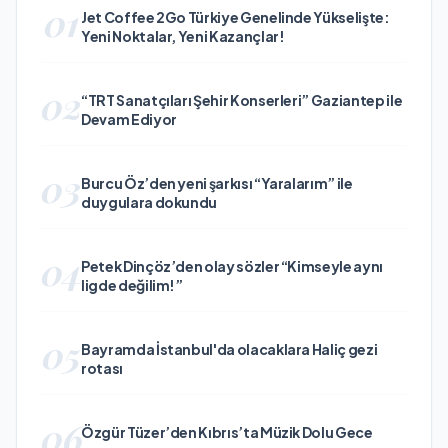
01
Jet Coffee 2Go Türkiye Genelinde Yükselişte:
Yeni Noktalar, Yeni Kazançlar!
02
“TRT Sanatçıları Şehir Konserleri” Gaziantep ile
Devam Ediyor
03
Burcu Öz’den yeni şarkısı “Yaralarım” ile
duygulara dokundu
04
Petek Dinçöz’den olay sözler “Kimseyle aynı
ligde değilim!”
05
Bayramda İstanbul'da olacaklara Haliç gezi
rotası
06
Özgür Tüzer’den Kıbrıs’ta Müzik Dolu Gece