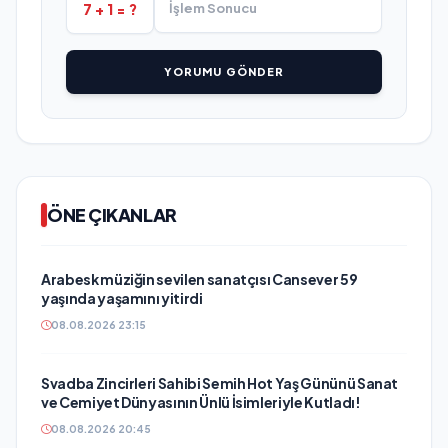
7 + 1 = ?
YORUMU GÖNDER
ÖNE ÇIKANLAR
Arabesk müziğin sevilen sanatçısı Cansever 59
yaşında yaşamını yitirdi
08.08.2026 23:15
Svadba Zincirleri Sahibi Semih Hot Yaş Gününü Sanat
ve Cemiyet Dünyasının Ünlü İsimleriyle Kutladı!
08.08.2026 20:45