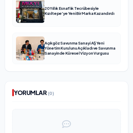
20 Yıllık Esnaflık Tecrübesiyle
Kızıltepe'ye Yeni Bir Marka Kazandırdı
Açıkgöz Savunma Sanayi AŞ Yeni
Yönetim Kurulunu Açıkladı ve Savunma
Sanayinde Küresel Vizyon Vurgusu
YORUMLAR
(0)