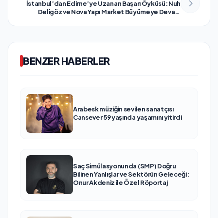
İstanbul’dan Edirne’ye Uzanan Başarı Öyküsü: Nuh
Deligöz ve Nova Yapı Market Büyümeye Devam
Ediyor
BENZER HABERLER
Arabesk müziğin sevilen sanatçısı
Cansever 59 yaşında yaşamını yitirdi
Saç Simülasyonunda (SMP) Doğru
Bilinen Yanlışlar ve Sektörün Geleceği:
Onur Akdeniz ile Özel Röportaj