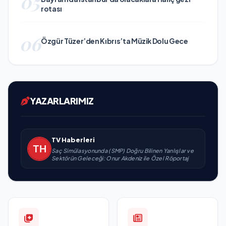
05
rotası
06
Özgür Tüzer’den Kıbrıs’ta Müzik Dolu Gece
YAZARLARIMIZ
TV Haberleri
Saç Simülasyonunda (SMP) Doğru Bilinen Yanlışlar ve
Sektörün Geleceği: Onur Akdeniz ile Özel Röportaj