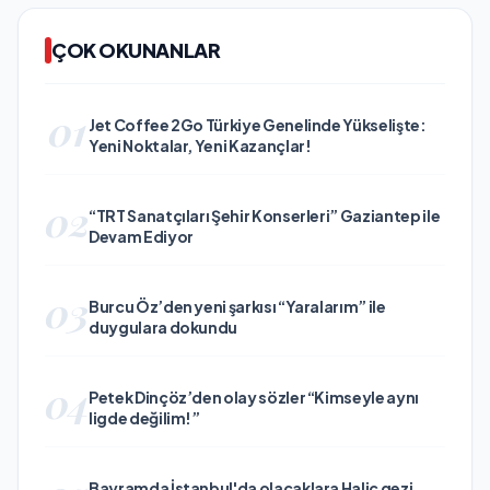
ÇOK OKUNANLAR
01
Jet Coffee 2Go Türkiye Genelinde Yükselişte:
Yeni Noktalar, Yeni Kazançlar!
02
“TRT Sanatçıları Şehir Konserleri” Gaziantep ile
Devam Ediyor
03
Burcu Öz’den yeni şarkısı “Yaralarım” ile
duygulara dokundu
04
Petek Dinçöz’den olay sözler “Kimseyle aynı
ligde değilim!”
Bayramda İstanbul'da olacaklara Haliç gezi