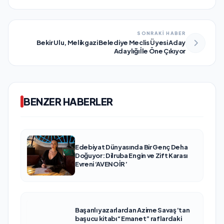
SONRAKİ HABER
Bekir Ulu, Melikgazi Belediye Meclis Üyesi Aday
Adaylığı İle Öne Çıkıyor
BENZER HABERLER
Edebiyat Dünyasında Bir Genç Deha
Doğuyor: Dilruba Engin ve Zift Karası
Evreni ‘AVENOİR’
Başarılı yazarlardan Azime Savaş’tan
başucu kitabı “Emanet” raflardaki