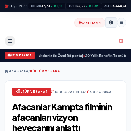
8 Ağu | 19:03
47,74
55,25
6.660,55
DOLAR
▲ %0,18
EURO
▲ %0,32
ALTIN
▲ 
CANLI YAYIN
SON DAKİKA
eleceği: Onur Akdeniz ile Özel Röportaj
•
20 Yıllık Esnaflık Tecrübesiyle Kı
ANA SAYFA
/
KÜLTÜR VE SANAT
12.01.2024 14:55
4 Dk Okuma
KÜLTÜR VE SANAT
Afacanlar Kampta filminin
afacanları vizyon
heyecanını anlattı