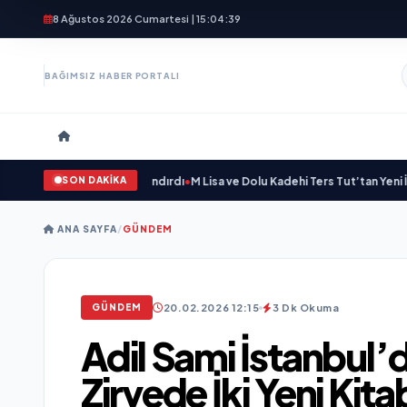
8 Ağustos 2026 Cumartesi | 15:04:41
BAĞIMSIZ HABER PORTALI
SON DAKİKA
ni Bir Marka Kazandırdı
•
M Lisa ve Dolu Kadehi Ters Tut’tan Yeni İş Birliği: “Vi
ANA SAYFA
/
GÜNDEM
20.02.2026 12:15
3 Dk Okuma
GÜNDEM
Adil Sami İstanbul’d
Zirvede İki Yeni Kitab