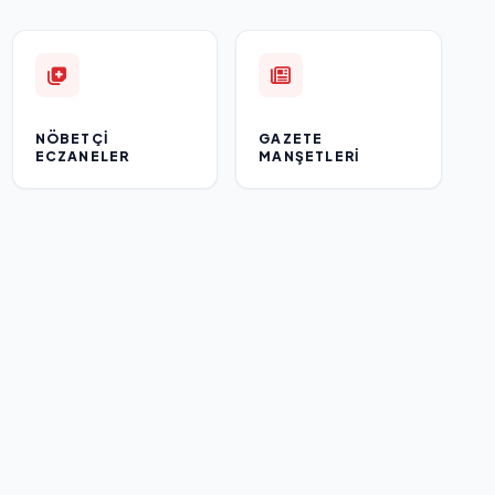
NÖBETÇI
GAZETE
ECZANELER
MANŞETLERI