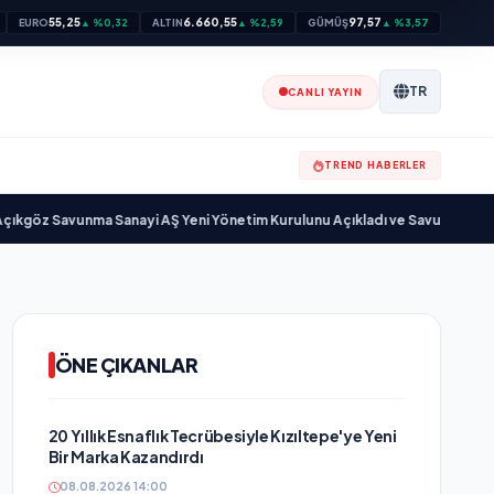
55,25
6.660,55
97,57
EURO
▲ %0,32
ALTIN
▲ %2,59
GÜMÜŞ
▲ %3,57
TR
CANLI YAYIN
TREND HABERLER
unma Sanayi AŞ Yeni Yönetim Kurulunu Açıkladı ve Savunma Sanayinde Kür
ÖNE ÇIKANLAR
20 Yıllık Esnaflık Tecrübesiyle Kızıltepe'ye Yeni
Bir Marka Kazandırdı
08.08.2026 14:00