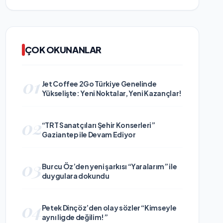
ÇOK OKUNANLAR
01
Jet Coffee 2Go Türkiye Genelinde
Yükselişte: Yeni Noktalar, Yeni Kazançlar!
02
“TRT Sanatçıları Şehir Konserleri”
Gaziantep ile Devam Ediyor
03
Burcu Öz’den yeni şarkısı “Yaralarım” ile
duygulara dokundu
04
Petek Dinçöz’den olay sözler “Kimseyle
aynı ligde değilim!”