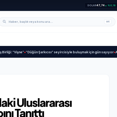
47,74
DOLAR
▲ %0,18
⌘
K
şne”
•
“Düğün Şarkıcısı” seyircisiyle buluşmak için gün sayıyor
•
Açıkgöz Sav
aki Uluslararası
ını Tanıttı