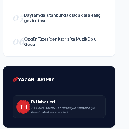
05
Bayramda İstanbul'da olacaklara Haliç
gezi rotası
06
Özgür Tüzer’den Kıbrıs’ta Müzik Dolu
Gece
YAZARLARIMIZ
TV Haberleri
20 Yıllık Esnaflık Tecrübesiyle Kızıltepe'ye
Yeni Bir Marka Kazandırdı