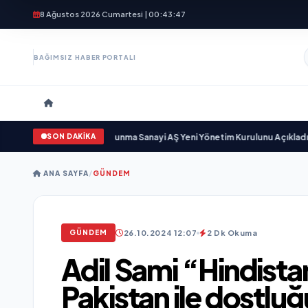
8 Ağustos 2026 Cumartesi | 00:43:48
BAĞIMSIZ HABER PORTALI
SON DAKİKA
ayıyor
•
Açıkgöz Savunma Sanayi AŞ Yeni Yönetim Kurulunu Açıkladı ve Sav
ANA SAYFA
/
GÜNDEM
26.10.2024 12:07
2 Dk Okuma
GÜNDEM
Adil Sami “Hindista
Pakistan ile dostlu