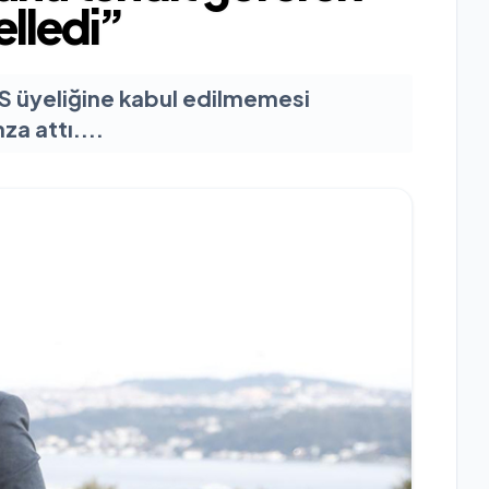
elledi”
ICS üyeliğine kabul edilmemesi
a attı....