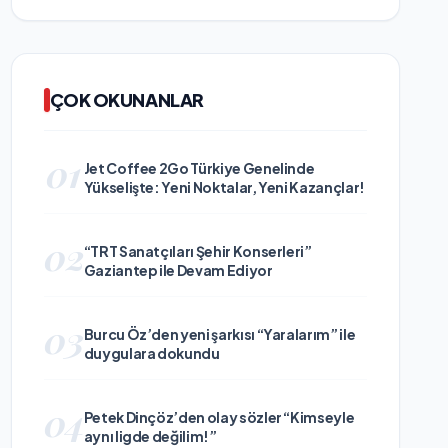
ÇOK OKUNANLAR
01
Jet Coffee 2Go Türkiye Genelinde
Yükselişte: Yeni Noktalar, Yeni Kazançlar!
02
“TRT Sanatçıları Şehir Konserleri”
Gaziantep ile Devam Ediyor
03
Burcu Öz’den yeni şarkısı “Yaralarım” ile
duygulara dokundu
04
Petek Dinçöz’den olay sözler “Kimseyle
aynı ligde değilim!”