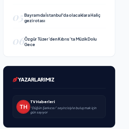
05
Bayramda İstanbul'da olacaklara Haliç
gezi rotası
06
Özgür Tüzer’den Kıbrıs’ta Müzik Dolu
Gece
YAZARLARIMIZ
TV Haberleri
“Düğün Şarkıcısı” seyircisiyle buluşmak için
gün sayıyor