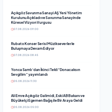
Açıkgöz Savunma Sanayi AŞ Yeni Yönetim
Kurulunu Açıkladı ve Savunma Sanayinde
Küresel Vizyon Vurgusu
07.08.2026 09:00
Rubato Konser Serisi Müzikseverlerle
Buluşmaya Devam Ediyor
07.08.2026 08:45
Yonca Samlı ‘dan İkinci Tekli “Donacaksın
Sevgilim “ yayımlandı
05.08.2026 11:30
Ali Emre Açıkgöz Galimidi, Eski AB Bakanı ve
Büyükelçi Egemen Bağış ile Bir Araya Geldi
05.08.2026 05:00