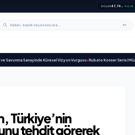
47,74
DOLAR
▲ %0,18
⌘
K
unma Sanayinde Küresel Vizyon Vurgusu
•
Rubato Konser Serisi Müziksever
n, Türkiye’nin
ğunu tehdit görerek