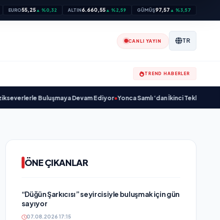
55,25
6.660,55
97,57
EURO
▲ %0,32
ALTIN
▲ %2,59
GÜMÜŞ
▲ %3,57
TR
CANLI YAYIN
TREND HABERLER
lerle Buluşmaya Devam Ediyor
•
Yonca Samlı ‘dan İkinci Tekli “Donacaksın Se
ÖNE ÇIKANLAR
“Düğün Şarkıcısı” seyircisiyle buluşmak için gün
sayıyor
07.08.2026 17:15