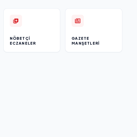
NÖBETÇI
GAZETE
ECZANELER
MANŞETLERI